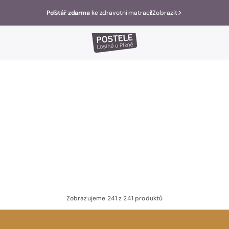
Polštář zdarma
ke zdravotní matraci!
Zobrazit
Zobrazujeme 241 z 241 produktů