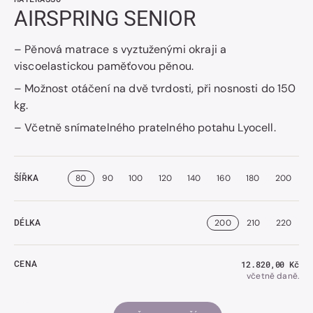
AIRSPRING SENIOR
– Pěnová matrace s vyztuženými okraji a
viscoelastickou paměťovou pěnou.
– Možnost otáčení na dvě tvrdosti, při nosnosti do 150
kg.
– Včetně snímatelného pratelného potahu Lyocell.
80
90
100
120
140
160
180
200
ŠÍŘKA
200
210
220
DÉLKA
Běžná
12.820,00 Kč
CENA
cena
včetně daně.