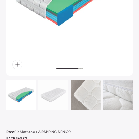
obrázek
číslo
1
v
galerii.
Domů
Matrace
AIRSPRING SENIOR
MATERASSO