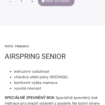
-
+
PŘIDAT DO KOŠÍKU
Snížit
Zvýšit
Množství
množství
množství
AIRSPRING
AIRSPRING
SENIOR
SENIOR
POPIS PRODUKTU
AIRSPRING SENIOR
exkluzivní vzdušnost
chladivý efekt pěny GREENGEL
komfortní výška matrace
vysoká nosnost
SPECIÁLNĚ ZPEVNĚNÝ BOK
Speciálně zpevněný bok
matrace pro snazší vstávání z postele. Na boční strany