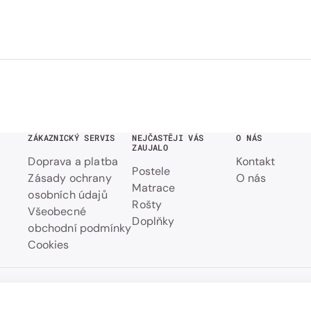
ZÁKAZNICKÝ SERVIS
NEJČASTĚJI VÁS
O NÁS
ZAUJALO
Doprava a platba
Kontakt
Postele
Zásady ochrany
O nás
Matrace
osobních údajů
Rošty
Všeobecné
Doplňky
obchodní podmínky
Cookies
ůběžný čistý
Přehled