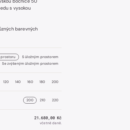
výškou bočnice 50
sedu s vysokou
Otevřít
různých barevných
obrázek
číslo
2
v
galerii.
 prostoru
S úložným prostorem
Se zvýšeným úložným prostorem
120
140
160
180
200
200
210
220
Běžná
21.680,00 Kč
cena
včetně daně.