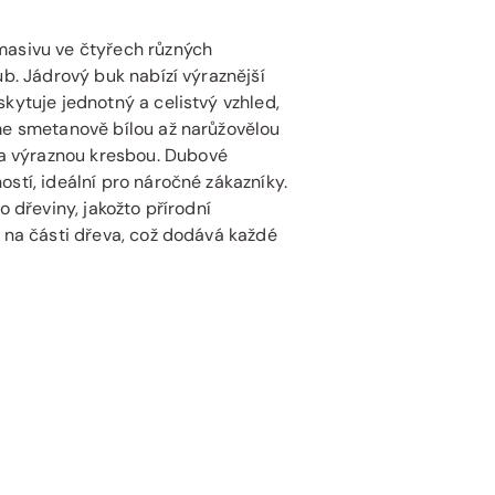
masivu ve čtyřech různých
ub. Jádrový buk nabízí výraznější
kytuje jednotný a celistvý vzhled,
jme smetanově bílou až narůžovělou
a výraznou kresbou. Dubové
stí, ideální pro náročné zákazníky.
o dřeviny, jakožto přírodní
i na části dřeva, což dodává každé