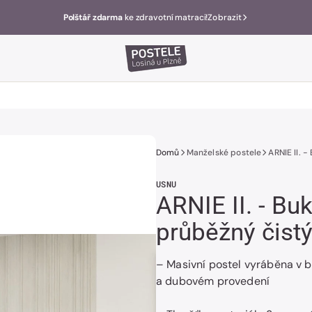
Polštář zdarma
ke zdravotní matraci!
Zobrazit
Domů
Manželské postele
ARNIE II. 
USNU
ARNIE II. - Bu
průběžný čist
– Masivní postel vyráběna v 
a dubovém provedení