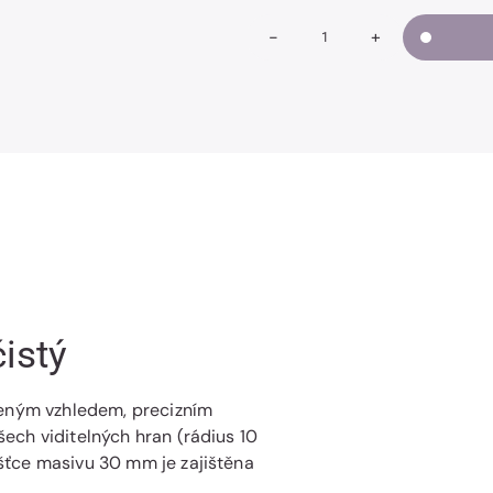
-
+
Snížit
Zvýšit
Množství
množství
množství
ARNIE
ARNIE
II.
II.
-
-
Buk
Buk
průběžný
průběžný
čistý
čistý
istý
čeným vzhledem, precizním
ech viditelných hran (rádius 10
šťce masivu 30 mm je zajištěna