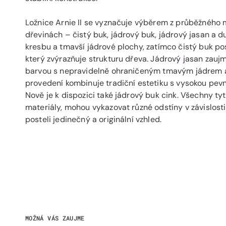
Ložnice Arnie II se vyznačuje výběrem z průběžného 
dřevinách – čistý buk, jádrový buk, jádrový jasan a d
kresbu a tmavší jádrové plochy, zatímco čistý buk pos
který zvýrazňuje strukturu dřeva. Jádrový jasan zau
barvou s nepravidelně ohraničeným tmavým jádrem 
provedení kombinuje tradiční estetiku s vysokou pevno
Nově je k dispozici také jádrový buk cink. Všechny tyt
materiály, mohou vykazovat různé odstíny v závislost
posteli jedinečný a originální vzhled.
MOŽNÁ VÁS ZAUJME