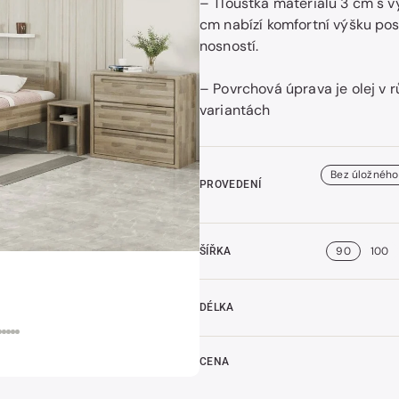
– Tloušťka materiálu 3 cm s 
cm nabízí komfortní výšku po
nosností.
t
– Povrchová úprava je olej v 
k
variantách
Bez úložného
PROVEDENÍ
90
100
ŠÍŘKA
DÉLKA
CENA