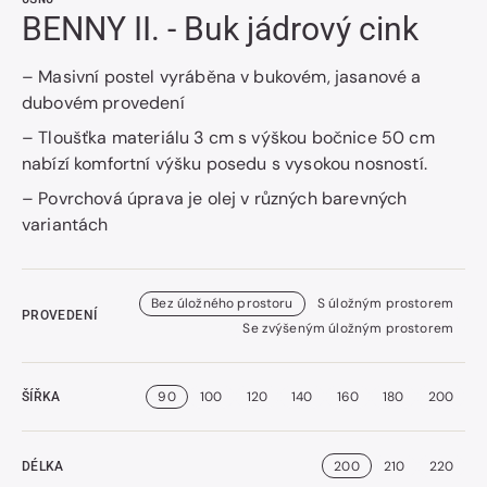
BENNY II. - Buk jádrový cink
– Masivní postel vyráběna v bukovém, jasanové a
dubovém provedení
– Tloušťka materiálu 3 cm s výškou bočnice 50 cm
nabízí komfortní výšku posedu s vysokou nosností.
– Povrchová úprava je olej v různých barevných
variantách
Bez úložného prostoru
S úložným prostorem
PROVEDENÍ
Se zvýšeným úložným prostorem
90
100
120
140
160
180
200
ŠÍŘKA
200
210
220
DÉLKA