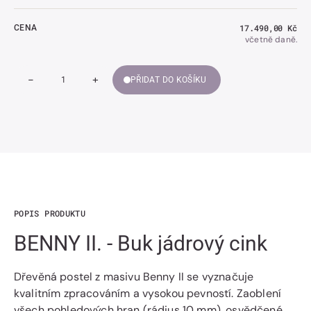
Běžná
17.490,00 Kč
CENA
cena
včetně daně.
-
+
PŘIDAT DO KOŠÍKU
Snížit
Zvýšit
Množství
množství
množství
BENNY
BENNY
II.
II.
-
-
Buk
Buk
jádrový
jádrový
cink
cink
POPIS PRODUKTU
BENNY II. - Buk jádrový cink
Dřevěná postel z masivu Benny II se vyznačuje
kvalitním zpracováním a vysokou pevností. Zaoblení
všech pohledových hran (rádius 10 mm), osvědčené