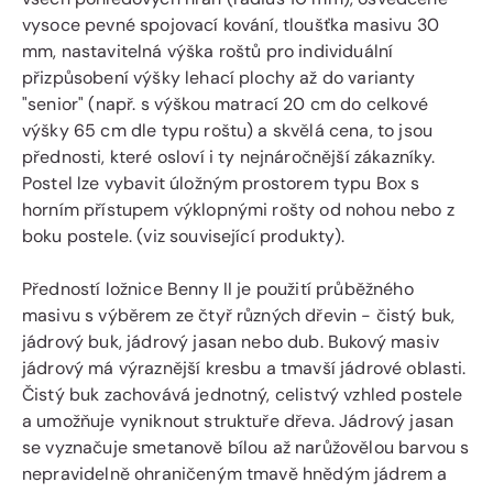
vysoce pevné spojovací kování, tloušťka masivu 30
mm, nastavitelná výška roštů pro individuální
přizpůsobení výšky lehací plochy až do varianty
"senior" (např. s výškou matrací 20 cm do celkové
výšky 65 cm dle typu roštu) a skvělá cena, to jsou
přednosti, které osloví i ty nejnáročnější zákazníky.
Postel lze vybavit úložným prostorem typu Box s
horním přístupem výklopnými rošty od nohou nebo z
boku postele. (viz související produkty).
Předností ložnice Benny II je použití průběžného
masivu s výběrem ze čtyř různých dřevin - čistý buk,
jádrový buk, jádrový jasan nebo dub. Bukový masiv
jádrový má výraznější kresbu a tmavší jádrové oblasti.
Čistý buk zachovává jednotný, celistvý vzhled postele
a umožňuje vyniknout struktuře dřeva. Jádrový jasan
se vyznačuje smetanově bílou až narůžovělou barvou s
nepravidelně ohraničeným tmavě hnědým jádrem a