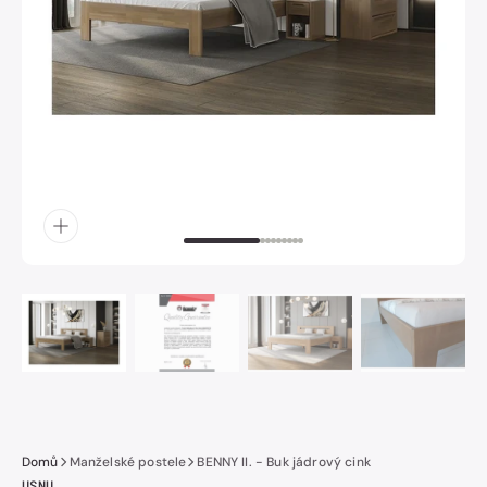
obrázek
číslo
1
v
galerii.
Domů
Manželské postele
BENNY II. - Buk jádrový cink
USNU