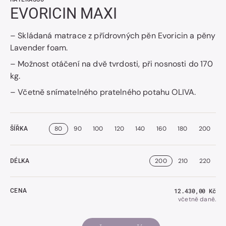
EVORICIN MAXI
– Skládaná matrace z přídrovných pěn Evoricin a pěny
Lavender foam.
– Možnost otáčení na dvě tvrdosti, při nosnosti do 170
kg.
– Včetně snímatelného pratelného potahu OLIVA.
80
90
100
120
140
160
180
200
ŠÍŘKA
200
210
220
DÉLKA
Běžná
12.430,00 Kč
CENA
cena
včetně daně.