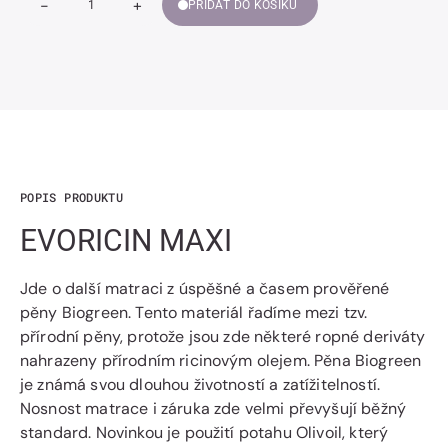
-
+
PŘIDAT DO KOŠÍKU
Snížit
Zvýšit
Množství
množství
množství
EVORICIN
EVORICIN
MAXI
MAXI
POPIS PRODUKTU
EVORICIN MAXI
Jde o další matraci z úspěšné a časem prověřené
pěny Biogreen. Tento materiál řadíme mezi tzv.
přírodní pěny, protože jsou zde některé ropné deriváty
nahrazeny přírodním ricinovým olejem. Pěna Biogreen
je známá svou dlouhou životností a zatížitelností.
Nosnost matrace i záruka zde velmi převyšují běžný
standard. Novinkou je použití potahu Olivoil, který