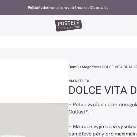
Polštář zdarma
ke zdravotní matraci!
Zobrazit
Domů
Magniflex
DOLCE VITA DUAL 1
MAGNIFLEX
DOLCE VITA 
– Potah vyráběn z termoregul
Outlast®.
– Matrace výjimečná vysokou
paměťové pěny pro maximální