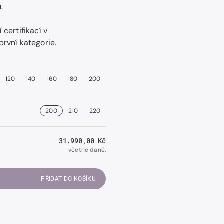
.
 certifikací v
první kategorie.
Otevřít
obrázek
číslo
2
v
120
140
160
180
200
galerii.
200
210
220
Běžná
31.990,00 Kč
cena
včetně daně.
PŘIDAT DO KOŠÍKU