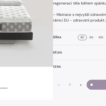
regeneraci těla během spánku
– Matrace s nejvyšší zdravotní
rámci EU - zdravotní produkt 
t
k
80
90
100
ŠÍŘKA
DÉLKA
CENA
-
+
Snížit
Zvýšit
Množství
množství
množství
DOLCE
DOLCE
VITA
VITA
DUAL
DUAL
12
12