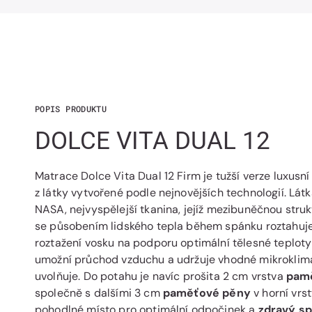
POPIS PRODUKTU
DOLCE VITA DUAL 12
Matrace Dolce Vita Dual 12 Firm je tužší verze luxusn
z látky vytvořené podle nejnovějších technologií. Lá
NASA, nejvyspělejší tkanina, jejíž mezibuněčnou struk
se působením lidského tepla během spánku roztahuje 
roztažení vosku na podporu optimální tělesné teplot
umožní průchod vzduchu a udržuje vhodné mikroklima.
uvolňuje. Do potahu je navíc prošita 2 cm vrstva
pam
společně s dalšími 3 cm
paměťové pěny
v horní vrs
pohodlné místo pro optimální odpočinek a
zdravý s