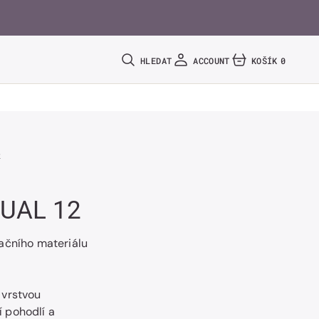
HLEDAT
ACCOUNT
KOŠÍK
0
0
POLOŽEK
2
DUAL 12
ačního materiálu
 vrstvou
 pohodlí a