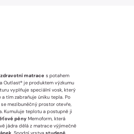
í
zdravotní matrace
s potahem
tka Outlast® je produktem výzkumu
turu vyplňuje speciální vosk, který
a tím zabraňuje úniku tepla. Po
y se mezibuněčný prostor otevře,
 Kumuluje teplotu a postupně ji
ěťové pěny
Memoform, která
tvě jádra dělá z matrace výjimečně
pánek
. Spodní vrstva
studené