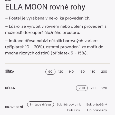
ELLA MOON rovné rohy
– Postel je vyráběna v několika provedeních.
– Lůžko lze vyrobit v rovném nebo oblém provedení s
možností dokoupení úložného prostoru.
– Imitace dřeva nabízí několik barevných variant
(příplatek 10 - 20%), ostatní provedení lze mořit do
mnoha různých odstínů (příplatek 5 - 15%).
90
120
140
160
180
200
ŠÍŘKA
200
210
220
DÉLKA
Imitace dřeva
Buk jádrový cink
Buk průběžný
PROVEDENÍ
Dub cink
Dub průběžný