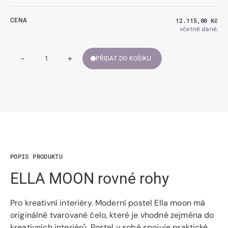
Běžná
12.115,00 Kč
CENA
cena
včetně daně.
-
+
PŘIDAT DO KOŠÍKU
Snížit
Zvýšit
Množství
množství
množství
ELLA
ELLA
MOON
MOON
rovné
rovné
rohy
rohy
POPIS PRODUKTU
ELLA MOON rovné rohy
Pro kreativní interiéry. Moderní postel Ella moon má
originálně tvarované čelo, které je vhodné zejména do
kreativních interiérů. Postel v sobě spojuje praktické