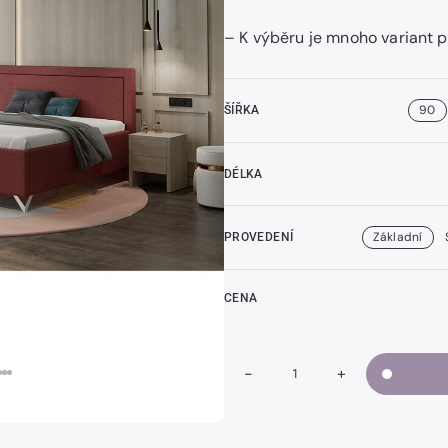
– K výběru je mnoho variant p
t
k
90
ŠÍŘKA
DÉLKA
Základní
PROVEDENÍ
CENA
-
+
Snížit
Zvýšit
Množství
množství
množství
GATE
GATE
I
I