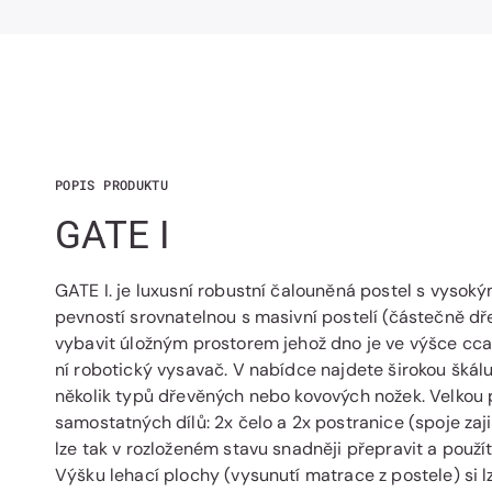
POPIS PRODUKTU
GATE I
GATE I. je luxusní robustní čalouněná postel s vysoký
pevností srovnatelnou s masivní postelí (částečně dře
vybavit úložným prostorem jehož dno je ve výšce cca
ní robotický vysavač. V nabídce najdete širokou škálu
několik typů dřevěných nebo kovových nožek. Velkou př
samostatných dílů: 2x čelo a 2x postranice (spoje zaji
lze tak v rozloženém stavu snadněji přepravit a použí
Výšku lehací plochy (vysunutí matrace z postele) si l