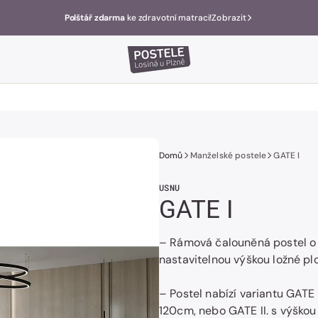
Polštář zdarma
ke zdravotní matraci!
Zobrazit
Domů
Manželské postele
GATE I
USNU
GATE I
– Rámová čalouněná postel o 
nastavitelnou výškou ložné pl
– Postel nabízí variantu GATE 
120cm, nebo GATE II. s výškou