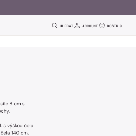
HLEDAT
ACCOUNT
KOŠÍK
0
0
POLOŽEK
síle 8 cm s
ochy.
I. s výškou čela
 čela 140 cm.