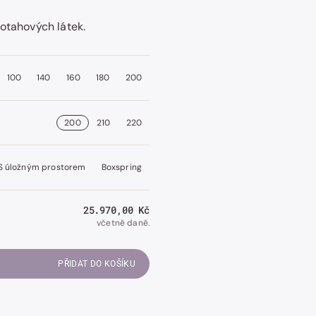
otahových látek.
Otevřít
obrázek
100
140
160
180
200
číslo
2
v
galerii.
200
210
220
S úložným prostorem
Boxspring
Běžná
25.970,00 Kč
cena
včetně daně.
PŘIDAT DO KOŠÍKU