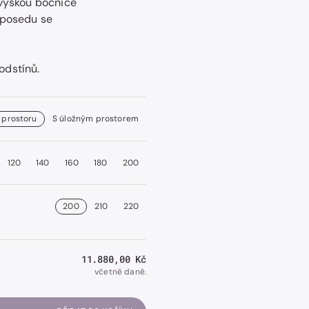
 výškou bočnice
 posedu se
odstínů.
 prostoru
S úložným prostorem
120
140
160
180
200
200
210
220
Běžná
11.880,00 Kč
cena
včetně daně.