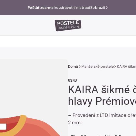
Polštář zdarma
ke zdravotní matraci!
Zobrazit
Domů
Manželské postele
KAIRA šikm
USNU
KAIRA šikmé č
hlavy Prémiov
– Provedení z LTD imitace dř
2 mm.