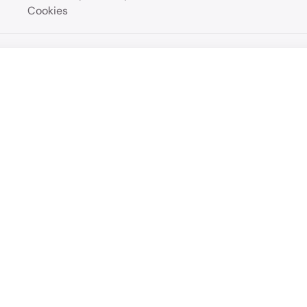
Cookies
KAIRA šikmé čelo u hlavy Prémiové dekory
Přehled