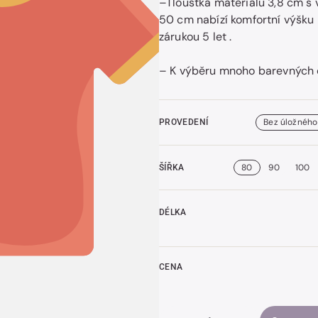
–Tloušťka materiálu 3,8 cm s
50 cm nabízí komfortní výšku
zárukou 5 let .
– K výběru mnoho barevných 
Bez úložného
PROVEDENÍ
80
90
100
ŠÍŘKA
DÉLKA
CENA