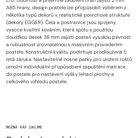
LTD. Odolnost a příjemné zaoblení hran zajistí 2 mm
ABS hrany, design postele lze přizpůsobit výběrem z
několika typů dekorů v realistické povrchové struktuře
(dekory EGGER). Čela a postranice jsou spojeny
vysoce kvalitní kováním, které spolu s použitou
tloušťkou desek 38 mm zajistí posteli vysokou pevnost
a robustnost srovnatelnou s masivním provedením
postele. Konstrukční kvalitu podtrhuje prodloužená 5
letá záruka. Nastavitelné nosné patky pro uložení roštů
umožní individuální přizpůsobení zapuštění matrace
do postele pro nastavení výšky lehací plochy a
celkového vzhledu postele.
MOŽNÁ VÁS ZAUJME