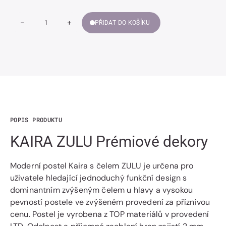
-
+
PŘIDAT DO KOŠÍKU
Snížit
Zvýšit
Množství
množství
množství
KAIRA
KAIRA
ZULU
ZULU
Prémiové
Prémiové
dekory
dekory
POPIS PRODUKTU
KAIRA ZULU Prémiové dekory
Moderní postel Kaira s čelem ZULU je určena pro
uživatele hledající jednoduchý funkční design s
dominantním zvýšeným čelem u hlavy a vysokou
pevností postele ve zvýšeném provedení za příznivou
cenu. Postel je vyrobena z TOP materiálů v provedení