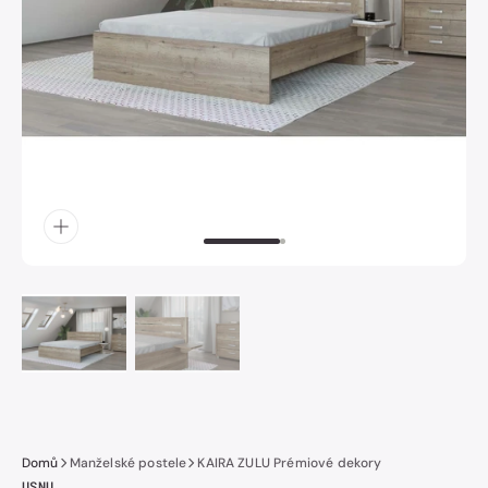
obrázek
číslo
1
v
galerii.
Domů
Manželské postele
KAIRA ZULU Prémiové dekory
USNU