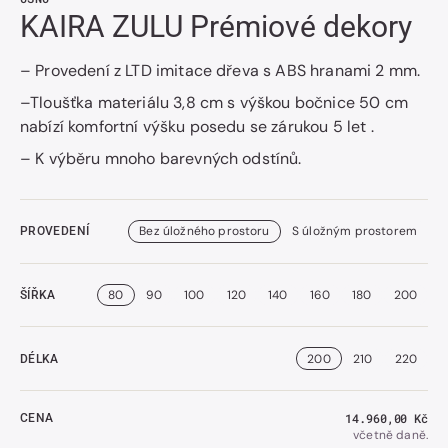
KAIRA ZULU Prémiové dekory
– Provedení z LTD imitace dřeva s ABS hranami 2 mm.
–Tloušťka materiálu 3,8 cm s výškou bočnice 50 cm
nabízí komfortní výšku posedu se zárukou 5 let .
– K výběru mnoho barevných odstínů.
Bez úložného prostoru
S úložným prostorem
PROVEDENÍ
80
90
100
120
140
160
180
200
ŠÍŘKA
200
210
220
DÉLKA
Běžná
14.960,00 Kč
CENA
cena
včetně daně.