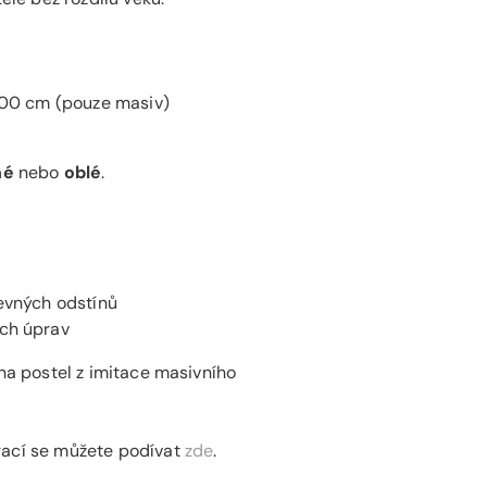
 200 cm (pouze masiv)
né
nebo
oblé
.
revných odstínů
ých úprav
 na postel z imitace masivního
rací se můžete podívat
zde
.