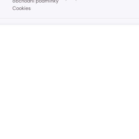
obchodní podmínky
Cookies
né rohy
Přehled