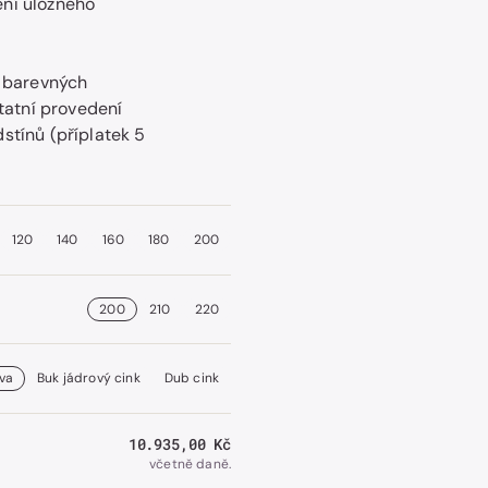
ní úložného
k barevných
Otevřít
statní provedení
obrázek
stínů (příplatek 5
číslo
2
v
galerii.
120
140
160
180
200
200
210
220
va
Buk jádrový cink
Dub cink
Běžná
10.935,00 Kč
cena
včetně daně.