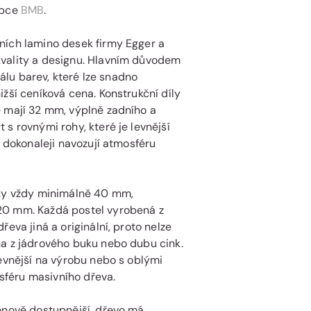
obce
BMB
.
ních lamino desek firmy Egger a
kvality a designu. Hlavním důvodem
kálu barev, které lze snadno
žší ceníková cena. Konstrukční díly
e mají 32 mm, výplně zadního a
s rovnými rohy, které je levnější
a dokonaleji navozují atmosféru
ťky vždy minimálně 40 mm,
20 mm. Každá postel vyrobená z
eva jiná a originální, proto nelze
na z jádrového buku nebo dubu cink.
levnější na výrobu nebo s oblými
osféru masivního dřeva.
cenově dostupnější, dřevo má