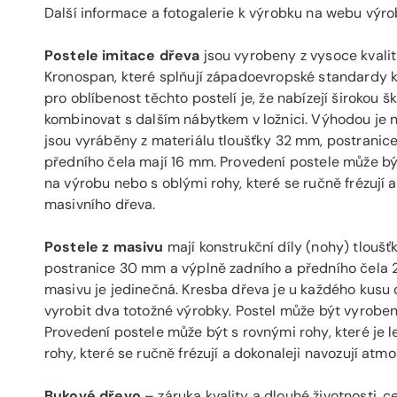
Další informace a fotogalerie k výrobku na webu výr
Postele imitace dřeva
jsou vyrobeny z vysoce kvalit
Kronospan, které splňují západoevropské standardy 
pro oblíbenost těchto postelí je, že nabízejí širokou š
kombinovat s dalším nábytkem v ložnici. Výhodou je ni
jsou vyráběny z materiálu tloušťky 32 mm, postranic
předního čela mají 16 mm. Provedení postele může být 
na výrobu nebo s oblými rohy, které se ručně frézují 
masivního dřeva.
Postele z masivu
mají konstrukční díly (nohy) tlouš
postranice 30 mm a výplně zadního a předního čela 
masivu je jedinečná. Kresba dřeva je u každého kusu dř
vyrobit dva totožné výrobky. Postel může být vyrobe
Provedení postele může být s rovnými rohy, které je 
rohy, které se ručně frézují a dokonaleji navozují atm
Bukové dřevo
– záruka kvality a dlouhé životnosti, 