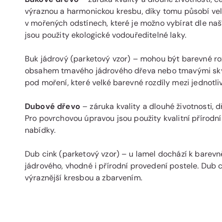
výraznou a harmonickou kresbu, díky tomu působí vel
v mořených odstínech, které je možno vybírat dle na
jsou použity ekologické vodouředitelné laky.
Buk jádrový (parketový vzor) – mohou být barevné roz
obsahem tmavého jádrového dřeva nebo tmavými skv
pod moření, které velké barevné rozdíly mezi jednotli
Dubové dřevo
– záruka kvality a dlouhé životnosti, 
Pro povrchovou úpravou jsou použity kvalitní přírodní
nabídky.
Dub cink (parketový vzor) – u lamel dochází k barev
jádrového, vhodné i přírodní provedení postele. Dub 
výraznější kresbou a zbarvením.