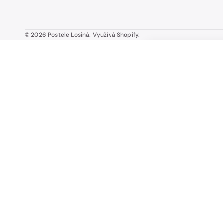
© 2026
Postele Losiná
.
Využívá Shopify.
KARLO KLASIK rov