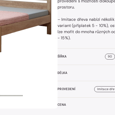
provedení s možností dokoupe
prostoru.
– Imitace dřeva nabízí několi
t
variant (příplatek 5 - 10%), o
k
lze mořit do mnoha různých od
- 15%).
90
ŠÍŘKA
DÉLKA
Imitace dře
PROVEDENÍ
CENA