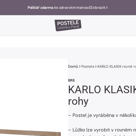
Polštář zdarma
ke zdravotní matraci!
Zobrazit
Domů
Postele
KARLO KLASIK rovné r
BMB
KARLO KLASIK
rohy
– Postel je vyráběna v několi
– Lůžko lze vyrobit v rovném