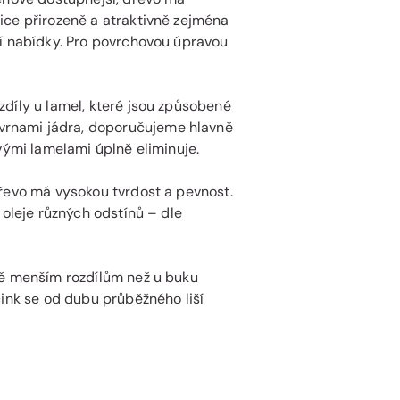
ice přirozeně a atraktivně zejména
ší nabídky. Pro povrchovou úpravou
díly u lamel, které jsou způsobené
rnami jádra, doporučujeme hlavně
vými lamelami úplně eliminuje.
dřevo má vysokou tvrdost a pevnost.
 oleje různých odstínů – dle
ně menším rozdílům než u buku
cink se od dubu průběžného liší