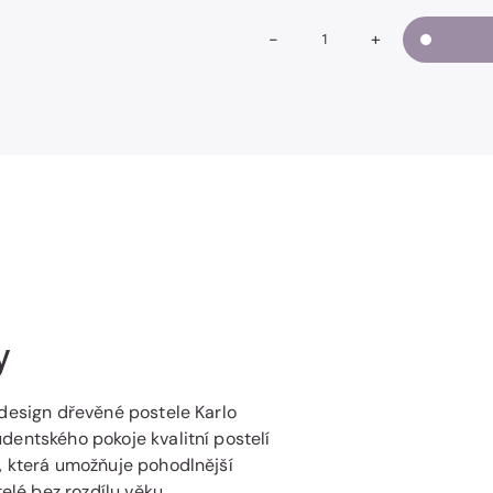
-
+
Snížit
Zvýšit
Množství
množství
množství
KARLO
KARLO
KLASIK
KLASIK
rovné
rovné
rohy
rohy
y
 design dřevěné postele Karlo
dentského pokoje kvalitní postelí
, která umožňuje pohodlnější
elé bez rozdílu věku.