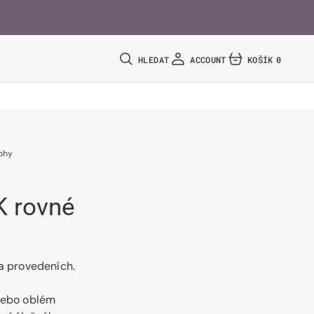
HLEDAT
ACCOUNT
KOŠÍK
0
0
POLOŽEK
ohy
 rovné
ka provedeních.
 nebo oblém