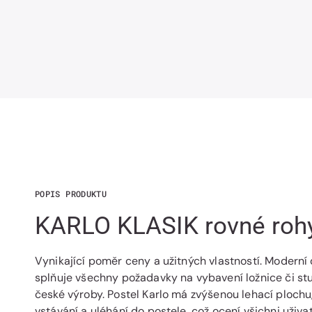
POPIS PRODUKTU
KARLO KLASIK rovné roh
Vynikající poměr ceny a užitných vlastností. Moderní
splňuje všechny požadavky na vybavení ložnice či stu
české výroby. Postel Karlo má zvýšenou lehací plochu
vstávání a uléhání do postele, což ocení všichni uživat