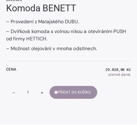
Komoda BENETT
– Provedení z Malajského DUBU.
– Dvířková komoda s volnou nikou a otevíráním PUSH
od firmy HETTICH.
– Možnost olejování v mnoha odstínech.
Běžná
29.020,00 Kč
CENA
cena
včetně daně.
-
+
PŘIDAT DO KOŠÍKU
Snížit
Zvýšit
Množství
množství
množství
Komoda
Komoda
BENETT
BENETT