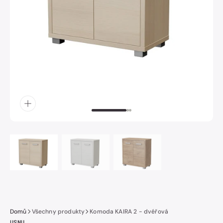
obrázek
číslo
1
v
galerii.
Domů
Všechny produkty
Komoda KAIRA 2 - dvéřová
USNU