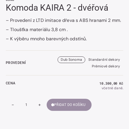
Komoda KAIRA 2 - dvéřová
– Provedení z LTD imitace dřeva s ABS hranami 2 mm.
– Tloušťka materiálu 3,8 cm .
– K výběru mnoho barevných odstínů.
Dub Sonoma
Standardní dekory
PROVEDENÍ
Prémiové dekory
Běžná
10.300,00 Kč
CENA
cena
včetně daně.
-
+
PŘIDAT DO KOŠÍKU
Snížit
Zvýšit
Množství
množství
množství
Komoda
Komoda
KAIRA
KAIRA
2
2
-
-