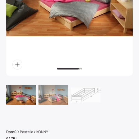
obrázek
číslo
1
v
galerii.
Domů
Postele
KONNY
GAZEL