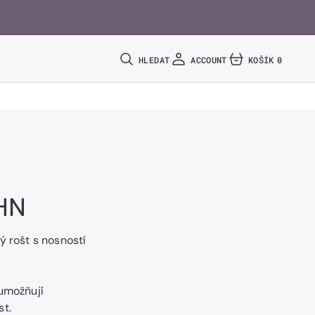
HLEDAT
ACCOUNT
KOŠÍK
0
0
POLOŽEK
HN
ý rošt s nosností
 umožňují
st.