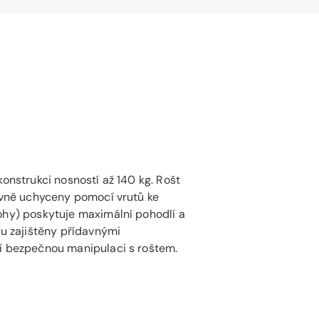
konstrukci nosností až 140 kg. Rošt
pevně uchyceny pomocí vrutů ke
ohy) poskytuje maximální pohodlí a
ou zajištěny přídavnými
jí bezpečnou manipulaci s roštem.