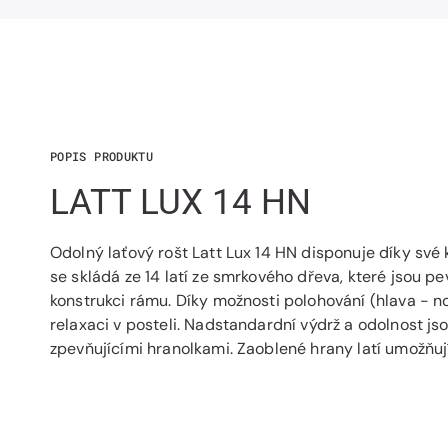
POPIS PRODUKTU
LATT LUX 14 HN
Odolný laťový rošt Latt Lux 14 HN disponuje díky své 
se skládá ze 14 latí ze smrkového dřeva, které jsou 
konstrukci rámu. Díky možnosti polohování (hlava - n
relaxaci v posteli. Nadstandardní výdrž a odolnost js
zpevňujícími hranolkami. Zaoblené hrany latí umožňu