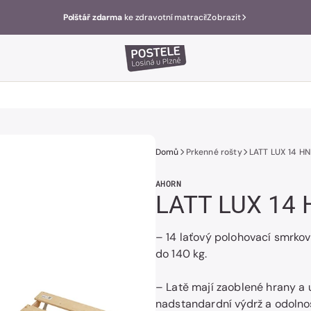
Polštář zdarma
ke zdravotní matraci!
Zobrazit
Domů
Prkenné rošty
LATT LUX 14 HN
AHORN
LATT LUX 14 
– 14 laťový polohovací smrkov
do 140 kg.
– Latě mají zaoblené hrany a
nadstandardní výdrž a odolno