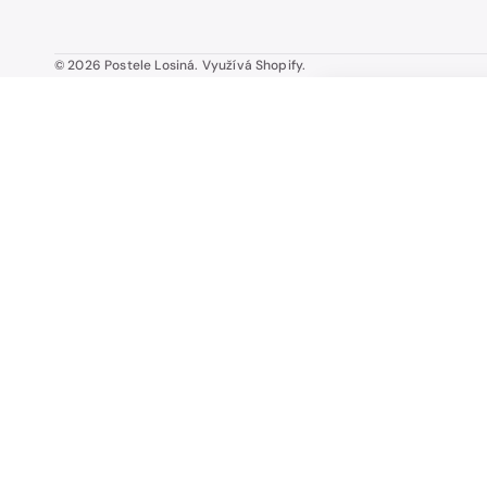
© 2026
Postele Losiná
.
Využívá Shopify.
LATT LUX 14 HN