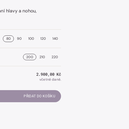
ní hlavy a nohou,
80
90
100
120
140
200
210
220
Běžná
2.900,00 Kč
cena
včetně daně.
PŘIDAT DO KOŠÍKU