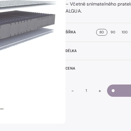
– Včetně snímatelného prate
ALGUA.
t
k
80
90
100
ŠÍŘKA
DÉLKA
CENA
-
+
Snížit
Zvýšit
Množství
množství
množství
NIGHTFLY
NIGHTFLY
MAGIC
MAGIC