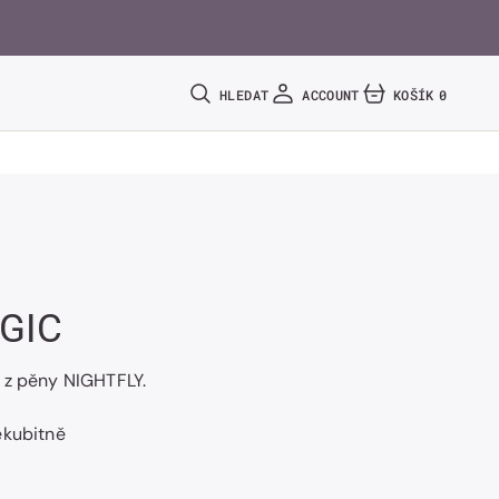
HLEDAT
ACCOUNT
KOŠÍK
0
0
POLOŽEK
GIC
 z pěny NIGHTFLY.
ekubitně