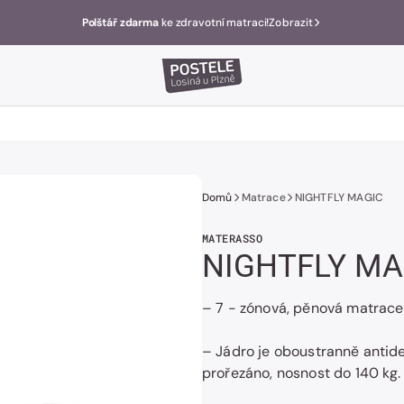
Polštář zdarma
ke zdravotní matraci!
Zobrazit
Domů
Matrace
NIGHTFLY MAGIC
MATERASSO
NIGHTFLY MA
– 7 - zónová, pěnová matrace
– Jádro je oboustranně antid
prořezáno, nosnost do 140 kg.