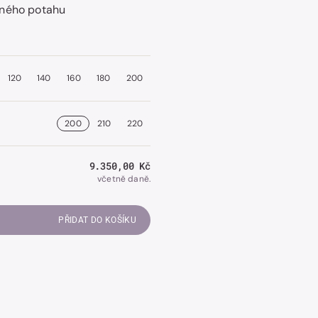
lného potahu
Otevřít
obrázek
120
140
160
180
200
číslo
2
v
galerii.
200
210
220
Běžná
9.350,00 Kč
cena
včetně daně.
PŘIDAT DO KOŠÍKU