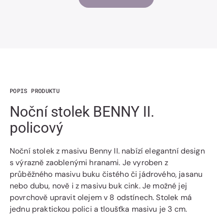
Snížit
Zvýšit
Množství
množství
množství
Noční
Noční
stolek
stolek
BENNY
BENNY
II.
II.
policový
policový
POPIS PRODUKTU
Noční stolek BENNY II.
policový
Noční stolek z masivu Benny II. nabízí elegantní design
s výrazně zaoblenými hranami. Je vyroben z
průběžného masivu buku čistého či jádrového, jasanu
nebo dubu, nově i z masivu buk cink. Je možné jej
povrchově upravit olejem v 8 odstínech. Stolek má
jednu praktickou polici a tloušťka masivu je 3 cm.