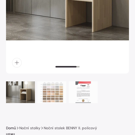
obrázek
číslo
1
v
galerii.
Domů
Noční stolky
Noční stolek BENNY II. policový
USNU