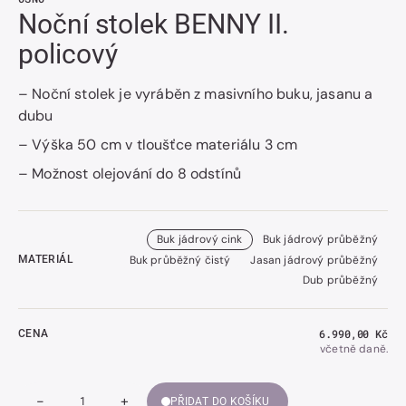
Noční stolek BENNY II.
policový
– Noční stolek je vyráběn z masivního buku, jasanu a
dubu
– Výška 50 cm v tloušťce materiálu 3 cm
– Možnost olejování do 8 odstínů
Buk jádrový cink
Buk jádrový průběžný
Buk průběžný čistý
Jasan jádrový průběžný
MATERIÁL
Dub průběžný
Běžná
6.990,00 Kč
CENA
cena
včetně daně.
-
+
PŘIDAT DO KOŠÍKU