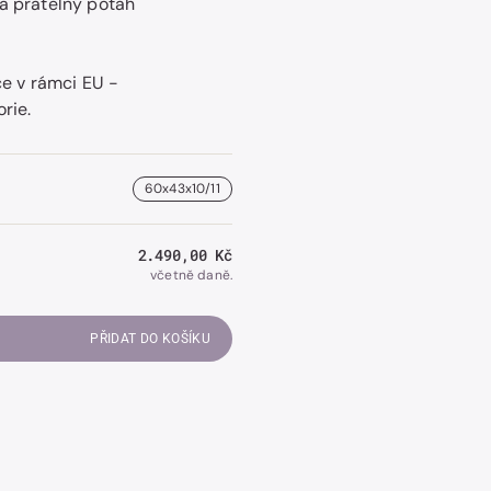
a pratelný potah
ce v rámci EU -
Otevřít
rie.
obrázek
číslo
2
v
galerii.
60x43x10/11
Běžná
2.490,00 Kč
cena
včetně daně.
PŘIDAT DO KOŠÍKU