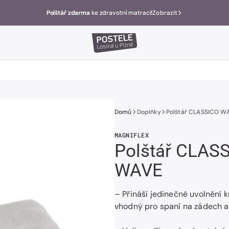
Polštář zdarma
ke zdravotní matraci!
Zobrazit
Domů
Doplňky
Polštář CLASSICO W
MAGNIFLEX
Polštář CLAS
WAVE
– Přináší jedinečné uvolnění k
vhodný pro spaní na zádech a