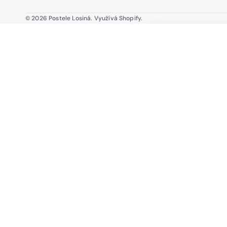
© 2026
Postele Losiná
.
Využívá Shopify.
Polštář CLASSICO