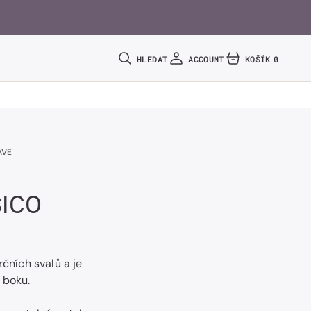
HLEDAT
ACCOUNT
KOŠÍK
0
0
POLOŽEK
AVE
SICO
rčních svalů a je
 boku.