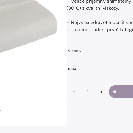
– Velice příjemný snímatelný 
(30°C) z kvalitní viskózy.
– Nejvyšší zdravotní certifika
t
zdravotní produkt první katego
k
ROZMĚR
CENA
-
+
Snížit
Zvýšit
Množství
množství
množství
Polštář
Polštář
CLASSICO
CLASSICO
WAVE
WAVE