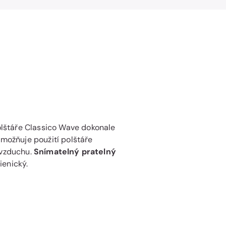
lštáře Classico Wave dokonale
umožňuje použití polštáře
 vzduchu.
Snímatelný pratelný
ienický.