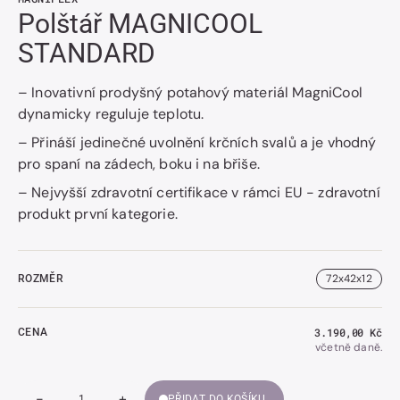
Polštář MAGNICOOL
STANDARD
– Inovativní prodyšný potahový materiál MagniCool
dynamicky reguluje teplotu.
– Přináší jedinečné uvolnění krčních svalů a je vhodný
pro spaní na zádech, boku i na břiše.
– Nejvyšší zdravotní certifikace v rámci EU - zdravotní
produkt první kategorie.
72x42x12
ROZMĚR
Běžná
3.190,00 Kč
CENA
cena
včetně daně.
-
+
PŘIDAT DO KOŠÍKU