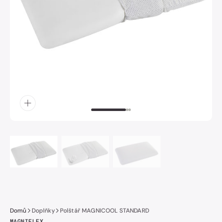
obrázek
číslo
1
v
galerii.
Domů
Doplňky
Polštář MAGNICOOL STANDARD
MAGNIFLEX