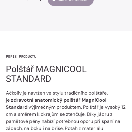
Snížit
Zvýšit
Množství
množství
množství
Polštář
Polštář
MAGNICOOL
MAGNICOOL
STANDARD
STANDARD
POPIS PRODUKTU
Polštář MAGNICOOL
STANDARD
Ačkoliv je navržen ve stylu tradičního polštáře,
je
zdravotní anatomický polštář MagniCool
Standard
výjimečným produktem. Polštář je vysoký 12
cm a směrem k okrajům se ztenčuje. Díky jádru z
paměťové pěny nabízí potřebnou oporu při spaní na
zádech, na boku i na břiše. Potah z materiálu