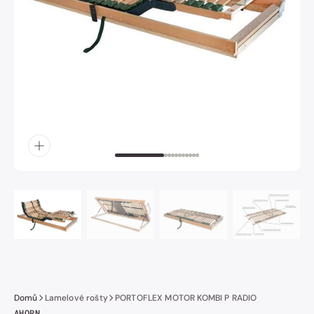
obrázek
číslo
1
v
galerii.
Domů
Lamelové rošty
PORTOFLEX MOTOR KOMBI P RADIO
AHORN