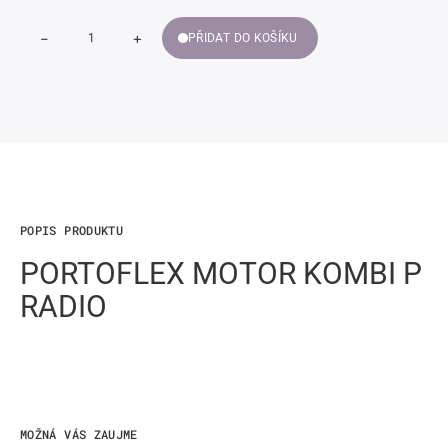
-
+
PŘIDAT DO KOŠÍKU
Snížit
Zvýšit
Množství
množství
množství
PORTOFLEX
PORTOFLEX
MOTOR
MOTOR
KOMBI
KOMBI
P
P
RADIO
RADIO
POPIS PRODUKTU
PORTOFLEX MOTOR KOMBI P
RADIO
MOŽNÁ VÁS ZAUJME