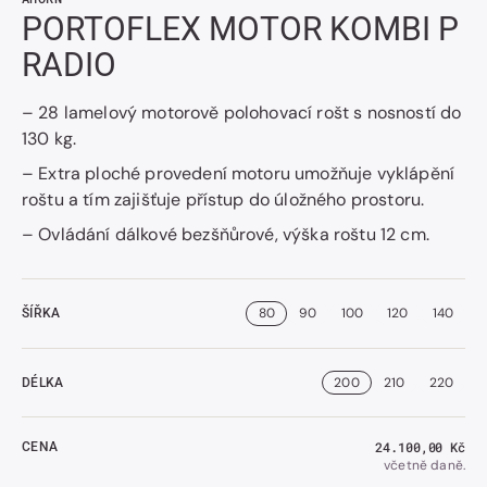
PORTOFLEX MOTOR KOMBI P
RADIO
– 28 lamelový motorově polohovací rošt s nosností do
130 kg.
– Extra ploché provedení motoru umožňuje vyklápění
roštu a tím zajišťuje přístup do úložného prostoru.
– Ovládání dálkové bezšňůrové, výška roštu 12 cm.
80
90
100
120
140
ŠÍŘKA
200
210
220
DÉLKA
Běžná
24.100,00 Kč
CENA
cena
včetně daně.