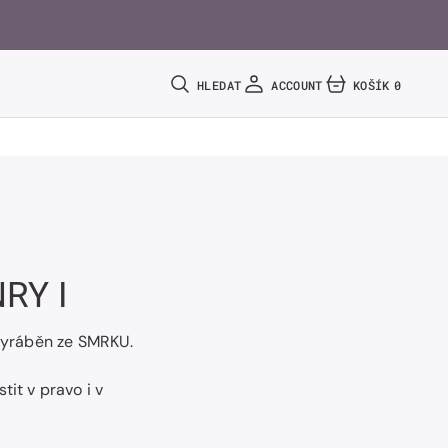
HLEDAT
ACCOUNT
KOŠÍK
0
0
POLOŽEK
NRY I
 vyráběn ze SMRKU.
tit v pravo i v