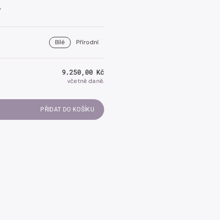
.
Bílé
Přírodní
Otevřít
obrázek
číslo
2
Běžná
9.250,00 Kč
v
cena
včetně daně.
galerii.
PŘIDAT DO KOŠÍKU