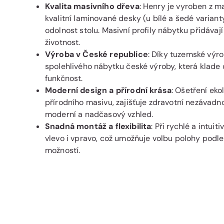
Kvalita masivního dřeva
: Henry je vyroben z 
kvalitní laminované desky (u bílé a šedé varianty
odolnost stolu. Masivní profily nábytku přidávaj
životnost.
Výroba v České republice
: Díky tuzemské výro
spolehlivého nábytku české výroby, která klade
funkčnost.
Moderní design a přírodní krása
: Ošetření ek
přírodního masivu, zajišťuje zdravotní nezávadn
moderní a nadčasový vzhled.
Snadná montáž a flexibilita
: Při rychlé a intuit
vlevo i vpravo, což umožňuje volbu polohy podle
možností.