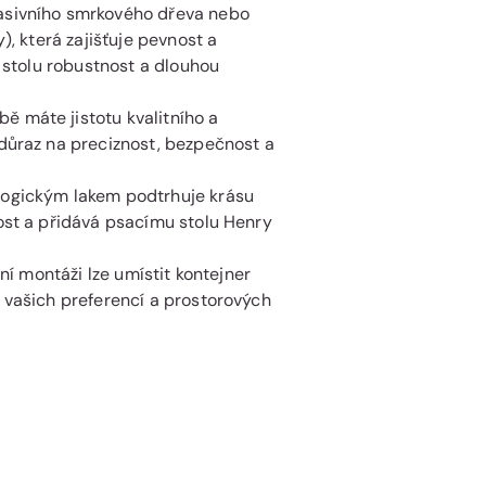
masivního smrkového dřeva nebo
), která zajišťuje pevnost a
í stolu robustnost a dlouhou
bě máte jistotu kvalitního a
 důraz na preciznost, bezpečnost a
ologickým lakem podtrhuje krásu
ost a přidává psacímu stolu Henry
ivní montáži lze umístit kontejner
 vašich preferencí a prostorových