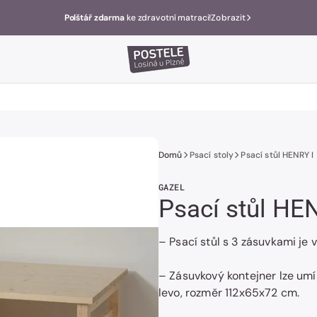
Polštář zdarma
ke zdravotní matraci!
Zobrazit
Domů
Psací stoly
Psací stůl HENRY I
GAZEL
Psací stůl HE
– Psací stůl s 3 zásuvkami je
– Zásuvkový kontejner lze umís
levo, rozměr 112x65x72 cm.