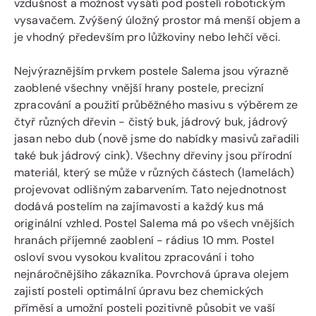
vzdušnost a možnost vysátí pod postelí robotickým
vysavačem. Zvýšený úložný prostor má menší objem a
je vhodný především pro lůžkoviny nebo lehčí věci.
Nejvýraznějším prvkem postele Salema jsou výrazně
zaoblené všechny vnější hrany postele, precizní
zpracování a použití průběžného masivu s výběrem ze
čtyř různých dřevin - čistý buk, jádrový buk, jádrový
jasan nebo dub (nově jsme do nabídky masivů zařadili
také buk jádrový cink). Všechny dřeviny jsou přírodní
materiál, který se může v různých částech (lamelách)
projevovat odlišným zabarvením. Tato nejednotnost
dodává postelím na zajímavosti a každý kus má
originální vzhled. Postel Salema má po všech vnějších
hranách příjemné zaoblení - rádius 10 mm. Postel
osloví svou vysokou kvalitou zpracování i toho
nejnáročnějšího zákazníka. Povrchová úprava olejem
zajistí posteli optimální úpravu bez chemických
příměsí a umožní posteli pozitivně působit ve vaší