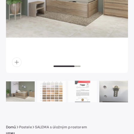
obrázek
číslo
1
v
galerii.
Domů
Postele
SALEMA s úložným prostorem
USNU