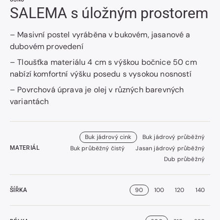
SALEMA s úložným prostorem
– Masivní postel vyráběna v bukovém, jasanové a
dubovém provedení
– Tloušťka materiálu 4 cm s výškou bočnice 50 cm
nabízí komfortní výšku posedu s vysokou nosností
– Povrchová úprava je olej v různých barevných
variantách
Buk jádrový cink
Buk jádrový průběžný
Buk průběžný čistý
Jasan jádrový průběžný
MATERIÁL
Dub průběžný
90
100
120
140
ŠÍŘKA