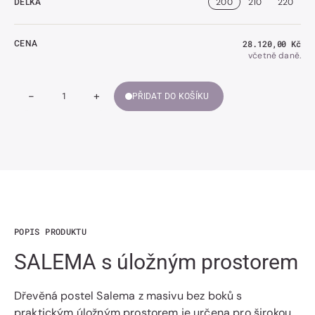
200
210
220
DÉLKA
Běžná
28.120,00 Kč
CENA
cena
včetně daně.
-
+
PŘIDAT DO KOŠÍKU
Snížit
Zvýšit
Množství
množství
množství
SALEMA
SALEMA
s
s
úložným
úložným
prostorem
prostorem
POPIS PRODUKTU
SALEMA s úložným prostorem
Dřevěná postel Salema z masivu bez boků s
praktickým úložným prostorem je určena pro širokou