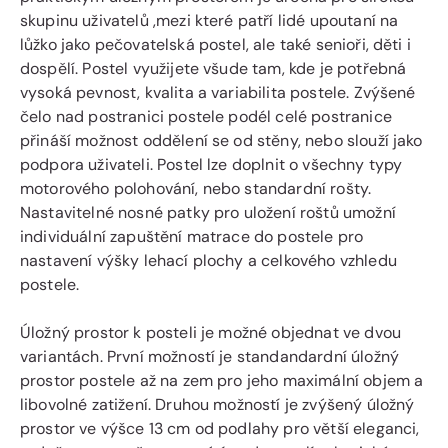
skupinu uživatelů ,mezi které patří lidé upoutaní na
lůžko jako pečovatelská postel, ale také senioři, děti i
dospělí. Postel využijete všude tam, kde je potřebná
vysoká pevnost, kvalita a variabilita postele. Zvýšené
čelo nad postranici postele podél celé postranice
přináší možnost oddělení se od stěny, nebo slouží jako
podpora uživateli. Postel lze doplnit o všechny typy
motorového polohování, nebo standardní rošty.
Nastavitelné nosné patky pro uložení roštů umožní
individuální zapuštění matrace do postele pro
nastavení výšky lehací plochy a celkového vzhledu
postele.
Úložný prostor k posteli je možné objednat ve dvou
variantách. První možností je standandardní úložný
prostor postele až na zem pro jeho maximální objem a
libovolné zatižení. Druhou možností je zvýšený úložný
prostor ve výšce 13 cm od podlahy pro větší eleganci,