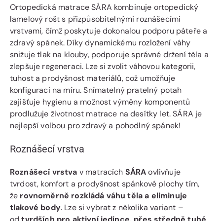
Ortopedická matrace SÁRA kombinuje ortopedický
lamelový rošt s přizpůsobitelnými roznášecími
vrstvami, čímž poskytuje dokonalou podporu páteře a
zdravý spánek. Díky dynamickému rozložení váhy
snižuje tlak na klouby, podporuje správné držení těla a
zlepšuje regeneraci. Lze si zvolit váhovou kategorii,
tuhost a prodyšnost materiálů, což umožňuje
konfiguraci na míru. Snímatelný pratelný potah
zajišťuje hygienu a možnost výměny komponentů
prodlužuje životnost matrace na desítky let. SÁRA je
nejlepší volbou pro zdravý a pohodlný spánek!
Roznášecí vrstva
Roznášecí vrstva
v matracích
SÁRA
ovlivňuje
tvrdost, komfort a prodyšnost spánkové plochy tím,
že
rovnoměrně rozkládá váhu těla a eliminuje
tlakové body
. Lze si vybrat z několika variant –
od
tvrdších pro aktivní jedince, přes středně tuhé