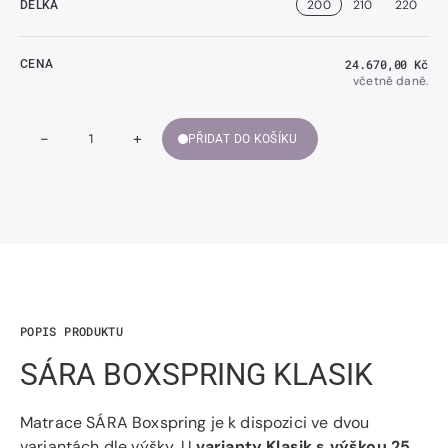
200
210
220
DÉLKA
Běžná
24.670,00 Kč
CENA
cena
včetně daně.
-
+
PŘIDAT DO KOŠÍKU
Snížit
Zvýšit
Množství
množství
množství
SÁRA
SÁRA
BOXSPRING
BOXSPRING
KLASIK
KLASIK
POPIS PRODUKTU
SÁRA BOXSPRING KLASIK
Matrace SÁRA Boxspring je k dispozici ve dvou
variantách dle výšky. U
varianty Klasik s výškou 25