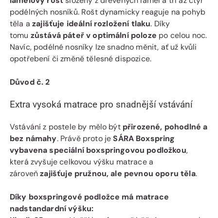
lamelový rošt
složený z dřevěných lamel a tří až čtyř
podélných nosníků. Rošt dynamicky reaguje na pohyb
těla a
zajišťuje ideální rozložení tlaku
. Díky
tomu
zůstává páteř v optimální poloze
po celou noc.
Navíc, podélné nosníky lze snadno měnit, ať už kvůli
opotřebení či změně tělesné dispozice.
Důvod č. 2
Extra vysoká matrace pro snadnější vstávání
Vstávání z postele by mělo být
přirozené, pohodlné a
bez námahy
. Právě proto je
SÁRA Boxspring
vybavena speciální boxspringovou podložkou
,
která zvyšuje celkovou výšku matrace a
zároveň
zajišťuje pružnou, ale pevnou oporu těla
.
Díky boxspringové podložce má matrace
nadstandardní výšku: