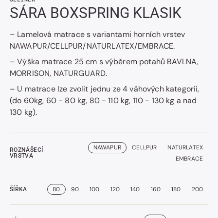
SÁRA BOXSPRING KLASIK
– Lamelová matrace s variantami horních vrstev
NAWAPUR/CELLPUR/NATURLATEX/EMBRACE.
– Výška matrace 25 cm s výběrem potahů BAVLNA,
MORRISON, NATURGUARD.
– U matrace lze zvolit jednu ze 4 váhových kategorii,
(do 60kg, 60 - 80 kg, 80 - 110 kg, 110 - 130 kg a nad
130 kg).
NAWAPUR
CELLPUR
NATURLATEX
ROZNÁŠECÍ
VRSTVA
EMBRACE
80
90
100
120
140
160
180
200
ŠÍŘKA