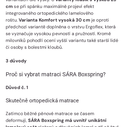
cm
se při spánku maximálně projeví efekt
integrovaného ortopedického lamelového
roštu.
Varianta Komfort vysoká 30 cm
je oproti
předchozí variantě doplněna o vrstvu Ergoflex, která
se vyznačuje vysokou pevností a pružností. Kromě
milovníků pohodlí ocení vyšší variantu také starší lidé
či osoby s bolestmi kloubů.
3 důvody
Proč si vybrat matraci SÁRA Boxspring?
Důvod č. 1
Skutečně ortopedická matrace
Zatímco běžné pěnové matrace se časem
deformují,
SÁRA Boxspring má uvnitř unikátní