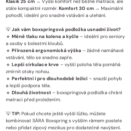
Klasik 25 cm
→ Vyšší komfort než běžné matrace, ale
stále kompaktní rozměr.
Komfort 30 cm
→ Maximální
pohodlí, ideální pro snadné vstávání a ulehání.
💡
Jak vám boxspringová podložka usnadní život?
🔹
Méně tlaku na kolena a kyčle
– ideální pro seniory
a osoby s bolestmi kloubů.
🔹
Přirozená ergonomická výška
– žádné namáhavé
vstávání, tělo se snadno zapře.
🔹
Lepší cirkulace krve
– vyšší poloha těla pomáhá
zmírnit otoky nohou.
🔹
Perfektní i pro dlouhodobě ležící
– snazší pohyb
a lepší podpora těla.
🔹
Dlouhá životnost
– boxspringová podložka chrání
matraci před proležením.
💡
TIP:
Pokud chcete ještě vyšší lůžko, můžete
kombinovat SÁRA Boxspring s vyšším rámem postele
nebo přidat zipový mezikus pro dodatečné navýšení.