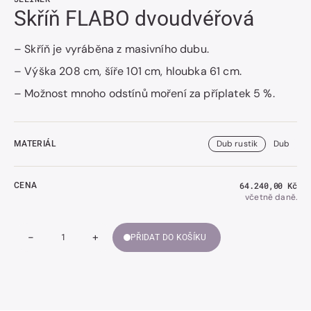
Skříň FLABO dvoudvéřová
– Skříň je vyráběna z masivního dubu.
– Výška 208 cm, šíře 101 cm, hloubka 61 cm.
– Možnost mnoho odstínů moření za příplatek 5 %.
Dub rustik
Dub
MATERIÁL
Běžná
64.240,00 Kč
CENA
cena
včetně daně.
-
+
PŘIDAT DO KOŠÍKU
Snížit
Zvýšit
Množství
množství
množství
Skříň
Skříň
FLABO
FLABO
dvoudvéřová
dvoudvéřová