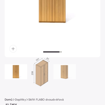
obrázek
číslo
1
v
galerii.
Domů
Doplňky
Skříň FLABO dvoudvéřová
JELÍNEK