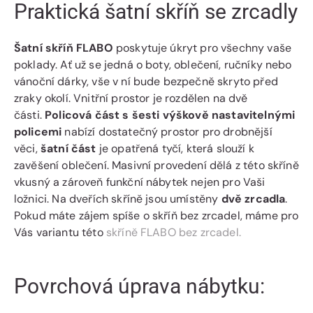
Praktická šatní skříň se zrcadly
Šatní skříň FLABO
poskytuje úkryt pro všechny vaše
poklady. Ať už se jedná o boty, oblečení, ručníky nebo
vánoční dárky, vše v ní bude bezpečně skryto před
zraky okolí. Vnitřní prostor je rozdělen na dvě
části.
Policová část s šesti výškově nastavitelnými
policemi
nabízí dostatečný prostor pro drobnější
věci,
šatní část
je opatřená tyčí, která slouží k
zavěšení oblečení. Masivní provedení dělá z této skříně
vkusný a zároveň funkční nábytek nejen pro Vaši
ložnici. Na dveřích skříně jsou umístěny
dvě zrcadla
.
Pokud máte zájem spíše o skříň bez zrcadel, máme pro
Vás variantu této
skříně FLABO bez zrcadel.
Povrchová úprava nábytku: