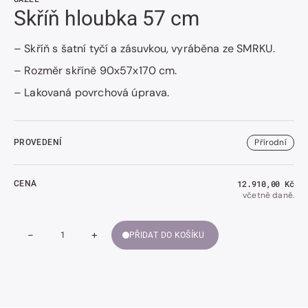
Skříň hloubka 57 cm
– Skříň s šatní tyčí a zásuvkou, vyráběna ze SMRKU.
– Rozměr skříně 90x57x170 cm.
– Lakovaná povrchová úprava.
Přírodní
PROVEDENÍ
Běžná
12.910,00 Kč
CENA
cena
včetně daně.
-
+
PŘIDAT DO KOŠÍKU
Snížit
Zvýšit
Množství
množství
množství
Skříň
Skříň
hloubka
hloubka
57
57
cm
cm