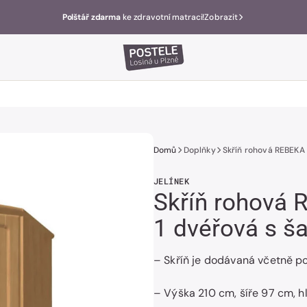
Polštář zdarma
ke zdravotní matraci!
Zobrazit
Domů
Doplňky
Skříň rohová REBEKA 1
JELÍNEK
Skříň rohová
1 dvéřová s ša
– Skříň je dodávaná včetně pol
– Výška 210 cm, šíře 97 cm, 