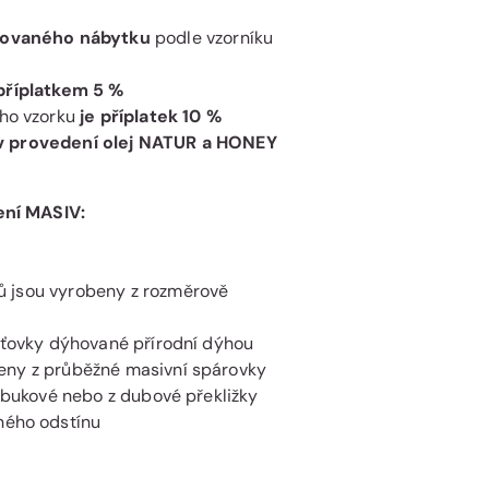
ejovaného nábytku
podle vzorníku
příplatkem 5 %
ího vzorku
je příplatek 10 %
v provedení olej NATUR a HONEY
ení MASIV:
ů jsou vyrobeny z rozměrově
aťovky dýhované přírodní dýhou
beny z průběžné masivní spárovky
z bukové nebo z dubové překližky
ného odstínu