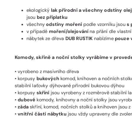
ekologický
lak přírodní a všechny odstíny ol
jsou
bez příplatku
všechny
odstíny moření
podle vzorníku jsou
s 
v případě
moření/olejování
na přání dle vlastn
nábytek ze dřeva
DUB RUSTIK
nabízíme
pouze 
Komody, skříně a noční stolky vyrábíme v proved
• vyrobeno z masivního dřeva
• korpusy
bukových
komod, knihoven a nočních stolk
stabilní laťovky dýhované přírodní bukovou dýhou
• korpusy
skříní
jsou vyrobeny z rozměrově stabilní l
•
dubové
komody, knihovny a noční stolky jsou vyro
•
záda
skříní, komod, nočních stolků a knihoven jsou 
•
vnitřní části nábytku
jsou vždy upraveny dle zvole