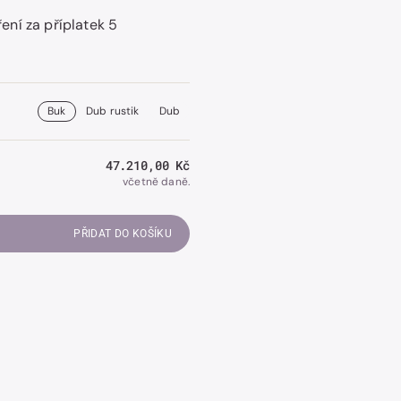
ní za příplatek 5
Otevřít
obrázek
číslo
Buk
Dub rustik
Dub
2
v
galerii.
Běžná
47.210,00 Kč
cena
včetně daně.
PŘIDAT DO KOŠÍKU