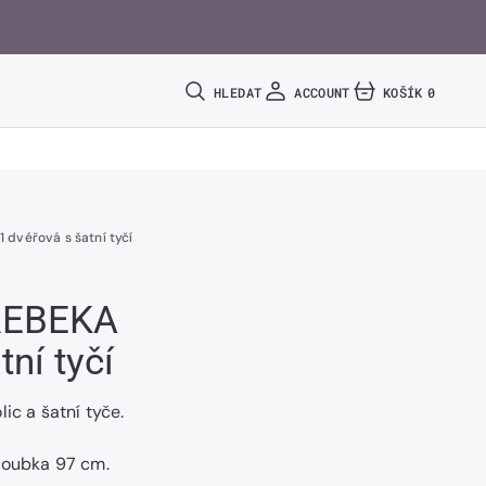
HLEDAT
ACCOUNT
KOŠÍK
0
0
POLOŽEK
 dvéřová s šatní tyčí
 REBEKA
tní tyčí
ic a šatní tyče.
hloubka 97 cm.