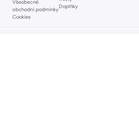
Všeobecné
Doplňky
obchodní podmínky
Cookies
Skříň rohová REBEKA 1 dvéřová s šatní tyčí
Přehled