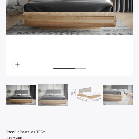
obrázek
číslo
1
v
galerii.
Domů
Postele
TEDA
JELÍNEK