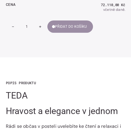
Běžná
72.110,00 Kč
CENA
cena
včetně daně.
-
+
PŘIDAT DO KOŠÍKU
Snížit
Zvýšit
Množství
množství
množství
TEDA
TEDA
POPIS PRODUKTU
TEDA
Hravost a elegance v jednom
Rádi se občas v posteli uvelebíte ke čtení a relaxaci i