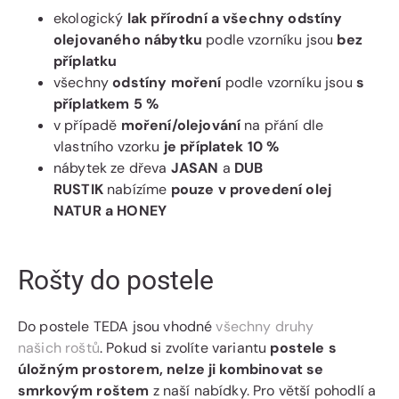
ekologický
lak přírodní a všechny odstíny
olejovaného nábytku
podle vzorníku jsou
bez
příplatku
všechny
odstíny moření
podle vzorníku jsou
s
příplatkem 5 %
v případě
moření/olejování
na přání dle
vlastního vzorku
je příplatek 10 %
nábytek ze dřeva
JASAN
a
DUB
RUSTIK
nabízíme
pouze v provedení olej
NATUR a HONEY
Rošty do postele
Do postele TEDA jsou vhodné
všechny druhy
našich roštů
. Pokud si zvolíte variantu
postele s
úložným prostorem, nelze ji kombinovat se
smrkovým roštem
z naší nabídky. Pro větší pohodlí a