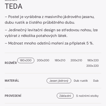
TEDA
– Postel je vyráběna z masivního jádrového jasanu,
dubu rustik a čistého průběžného dubu.
– Jedinečný levitační design se středovou nohou, lze
vybírat z několika potahových látek.
– Možnost mnoho odstínů moření za příplatek 5 %.
180x200
200x200
180x210
200x210
180x220
ROZMĚR
200x220
Jasan jádrový
Dub rustik
Dub
MATERIÁL
Základní
S nočními stolky
PROVEDENÍ