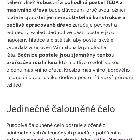
během dne?
Robustní a pohodlná postel TEDA z
masivního dřeva
bude důvodem, proč svou ložnici
budete opouštět jen neradi.
Bytelná konstrukce a
pečlivě opracované dřevo
zaručuje pevnost a
jedinečný vzhled. Jednotlivé části postele jsou
napojeny hladce a čistě tak, aby postel skvěle
vypadala a zároveň Vám sloužila po dlouhá
léta.
Bočnice postele jsou zjemněny tenkou
prořezávanou linkou
, která citlivě rozdělí velkou
plochu masivního dřeva. Kresba masivního jádrového
jasanu či dubu rustiku dodává posteli "divoký" přírodní
vzhled.
Jedinečné čalouněné čelo
Působivé čalouněné čelo postele složené z
odnímatelných čalouněných panelů je potěšením