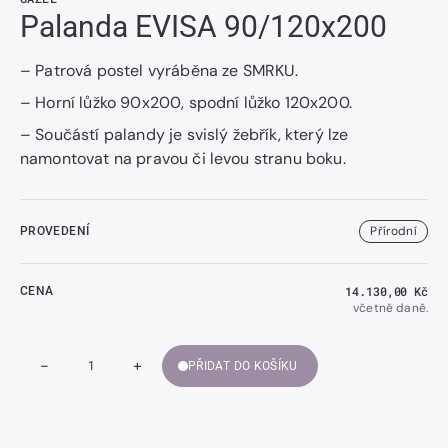
Palanda EVISA 90/120x200
– Patrová postel vyráběna ze SMRKU.
– Horní lůžko 90x200, spodní lůžko 120x200.
– Součástí palandy je svislý žebřík, který lze
namontovat na pravou či levou stranu boku.
Přírodní
PROVEDENÍ
Běžná
14.130,00 Kč
CENA
cena
včetně daně.
-
+
PŘIDAT DO KOŠÍKU
Snížit
Zvýšit
Množství
množství
množství
Palanda
Palanda
EVISA
EVISA
90/120x200
90/120x200