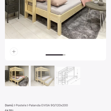
obrázek
číslo
1
v
galerii.
Domů
Postele
Palanda EVISA 90/120x200
GAZEL