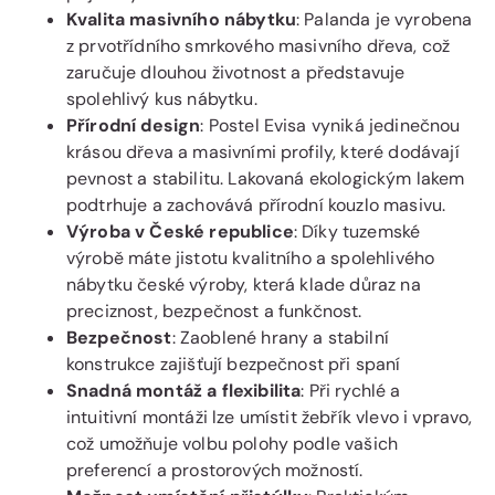
Kvalita masivního nábytku
: Palanda je vyrobena
z prvotřídního smrkového masivního dřeva, což
zaručuje dlouhou životnost a představuje
spolehlivý kus nábytku.
Přírodní design
: Postel Evisa vyniká jedinečnou
krásou dřeva a masivními profily, které dodávají
pevnost a stabilitu. Lakovaná ekologickým lakem
podtrhuje a zachovává přírodní kouzlo masivu.
Výroba v České republice
: Díky tuzemské
výrobě máte jistotu kvalitního a spolehlivého
nábytku české výroby, která klade důraz na
preciznost, bezpečnost a funkčnost.
Bezpečnost
: Zaoblené hrany a stabilní
konstrukce zajišťují bezpečnost při spaní
Snadná montáž a flexibilita
: Při rychlé a
intuitivní montáži lze umístit žebřík vlevo i vpravo,
což umožňuje volbu polohy podle vašich
preferencí a prostorových možností.