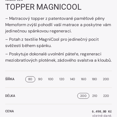
TOPPER MAGNICOOL
– Matracový topper z patentované paměťové pěny
Memoform zvýší pohodlí vaší matrace a poskytne vám
jedinečnou spánkovou regeneraci.
– Potah z textilie MagniCool pro jedinečný pocit
svěžesti během spánku.
– Poskytuje dokonalé uvolnění páteře, regeneraci
meziobratlových plotének, zádového svalstva a kloubů.
80
90
100
120
140
160
180
200
ŠÍŘKA
200
210
220
DÉLKA
Běžná
6.490,00 Kč
CENA
cena
včetně daně.