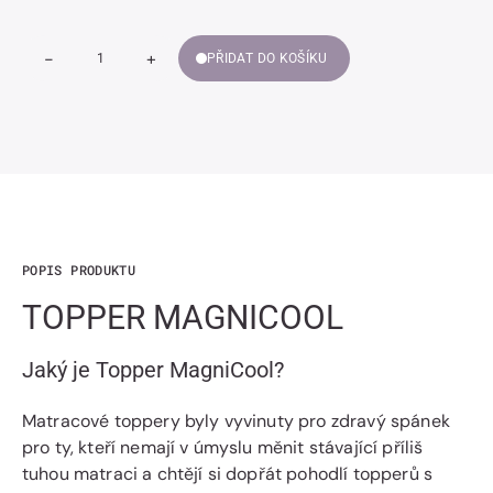
-
+
PŘIDAT DO KOŠÍKU
Snížit
Zvýšit
Množství
množství
množství
TOPPER
TOPPER
MAGNICOOL
MAGNICOOL
POPIS PRODUKTU
TOPPER MAGNICOOL
Jaký je Topper MagniCool?
Matracové toppery byly vyvinuty pro zdravý spánek
pro ty, kteří nemají v úmyslu měnit stávající příliš
tuhou matraci a chtějí si dopřát pohodlí topperů s