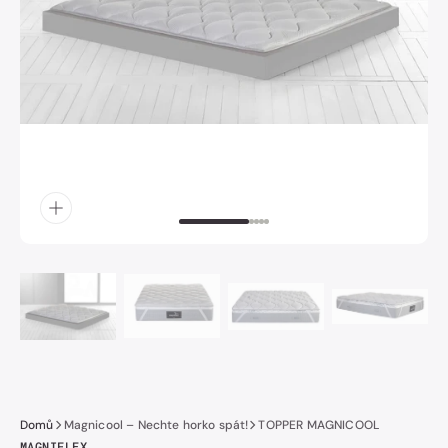
obrázek
číslo
1
v
galerii.
Domů
Magnicool – Nechte horko spát!
TOPPER MAGNICOOL
MAGNIFLEX