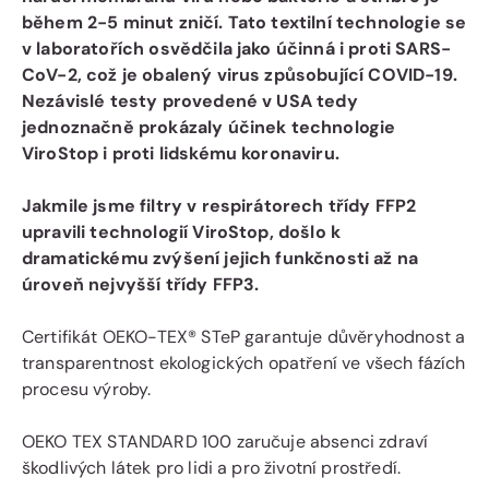
během 2-5 minut zničí. Tato textilní technologie se
v laboratořích osvědčila jako účinná i proti SARS-
CoV-2, což je obalený virus způsobující COVID-19.
Nezávislé testy provedené v USA tedy
jednoznačně prokázaly účinek technologie
ViroStop i proti lidskému koronaviru.
Jakmile jsme filtry v respirátorech třídy FFP2
upravili technologií ViroStop, došlo k
dramatickému zvýšení jejich funkčnosti až na
úroveň nejvyšší třídy FFP3.
Certifikát OEKO-TEX® STeP garantuje důvěryhodnost a
transparentnost ekologických opatření ve všech fázích
procesu výroby.
OEKO TEX STANDARD 100 zaručuje absenci zdraví
škodlivých látek pro lidi a pro životní prostředí.