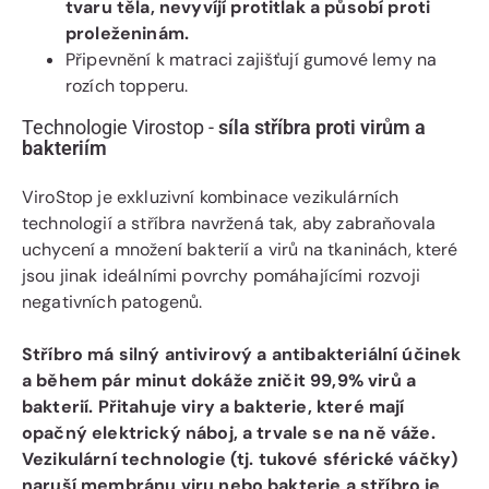
tvaru těla, nevyvíjí protitlak a působí proti
proleženinám.
Připevnění k matraci zajišťují gumové lemy na
rozích topperu.
Technologie Virostop -
síla stříbra proti virům a
bakteriím
ViroStop je exkluzivní kombinace vezikulárních
technologií a stříbra navržená tak, aby zabraňovala
uchycení a množení bakterií a virů na tkaninách, které
jsou jinak ideálními povrchy pomáhajícími rozvoji
negativních patogenů.
Stříbro má silný antivirový a antibakteriální účinek
a během pár minut dokáže zničit 99,9% virů a
bakterií. Přitahuje viry a bakterie, které mají
opačný elektrický náboj, a trvale se na ně váže.
Vezikulární technologie (tj. tukové sférické váčky)
naruší membránu viru nebo bakterie a stříbro je