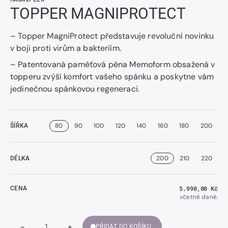
TOPPER MAGNIPROTECT
– Topper MagniProtect představuje revoluční novinku
v boji proti virům a bakteriím.
– Patentovaná paměťová pěna Memoform obsažená v
topperu zvýší komfort vašeho spánku a poskytne vám
jedinečnou spánkovou regeneraci.
80
90
100
120
140
160
180
200
ŠÍŘKA
200
210
220
DÉLKA
Běžná
5.990,00 Kč
CENA
cena
včetně daně.
-
+
PŘIDAT DO KOŠÍKU