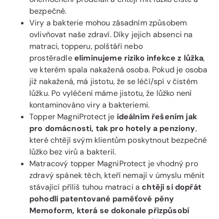
bezpečné.
Viry a bakterie mohou zásadním způsobem
ovlivňovat naše zdraví. Díky jejich absenci na
matraci, topperu, polštáři nebo
prostěradle
eliminujeme riziko infekce z lůžka
,
ve kterém spala nakažená osoba. Pokud je osoba
již nakažená, má jistotu, že se léčí/spí v čistém
lůžku. Po vyléčení máme jistotu, že lůžko není
kontaminováno viry a bakteriemi.
Topper MagniProtect je
ideálním řešením jak
pro domácnosti, tak pro hotely a penziony
,
které chtějí svým klientům poskytnout bezpečné
lůžko bez virů a bakterií.
Matracový topper MagniProtect je vhodný pro
zdravý spánek těch, kteří nemají v úmyslu měnit
stávající příliš tuhou matraci a
chtějí si dopřát
pohodlí patentované paměťové pěny
Memoform, která se dokonale přizpůsobí