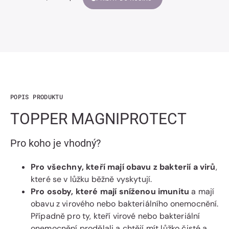
Snížit
Zvýšit
Množství
množství
množství
TOPPER
TOPPER
MAGNIPROTECT
MAGNIPROTECT
POPIS PRODUKTU
TOPPER MAGNIPROTECT
Pro koho je vhodný?
Pro všechny, kteří mají obavu z bakterií a virů
,
které se v lůžku běžně vyskytují.
Pro osoby, které mají sníženou imunitu
a mají
obavu z virového nebo bakteriálního onemocnění.
Případně pro ty, kteří virové nebo bakteriální
onemocnění prodělali a chtějí mít lůžko čisté a