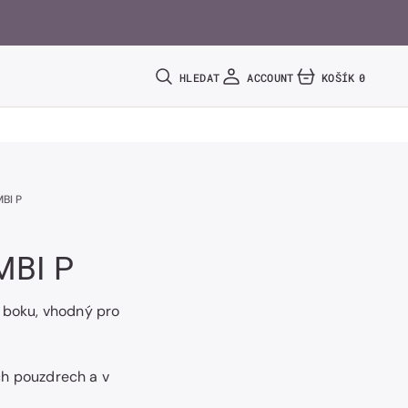
HLEDAT
ACCOUNT
KOŠÍK
0
0
POLOŽEK
BI P
MBI P
z boku, vhodný pro
h pouzdrech a v