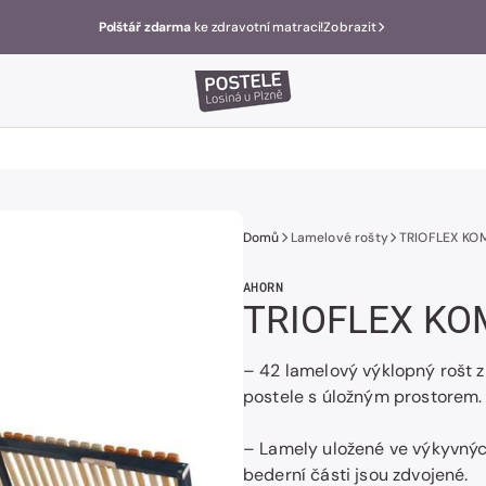
Polštář zdarma
ke zdravotní matraci!
Zobrazit
Domů
Lamelové rošty
TRIOFLEX KOM
AHORN
TRIOFLEX KO
– 42 lamelový výklopný rošt 
postele s úložným prostorem.
– Lamely uložené ve výkyvnýc
bederní části jsou zdvojené.