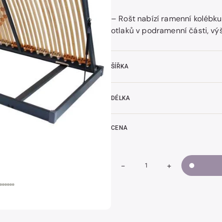
– Rošt nabízí ramenní kolébku
otlaků v podramenní části, vý
t
k
ŠÍŘKA
DÉLKA
CENA
-
+
Snížit
Zvýšit
Množství
množství
množství
TRIOFLEX
TRIOFLEX
KOMBI
KOMBI
P
P