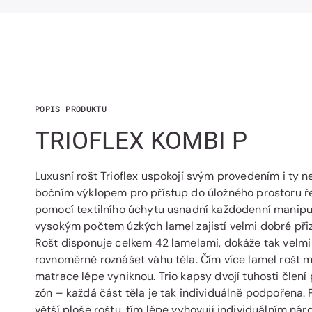
POPIS PRODUKTU
TRIOFLEX KOMBI P
Luxusní rošt Trioflex uspokojí svým provedením i ty n
bočním výklopem pro přístup do úložného prostoru řeš
pomocí textilního úchytu usnadní každodenní manipul
vysokým počtem úzkých lamel zajistí velmi dobré přiz
Rošt disponuje celkem 42 lamelami, dokáže tak velmi
rovnoměrně roznášet váhu těla. Čím více lamel rošt má,
matrace lépe vyniknou. Trio kapsy dvojí tuhosti člen
zón – každá část těla je tak individuálně podpořena.
větší ploše roštu, tím lépe vyhovují individuálním ná