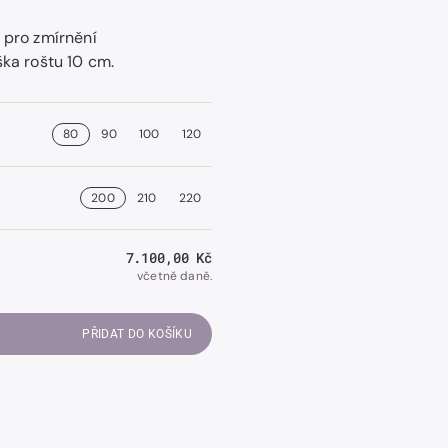
 pro zmírnění
ška roštu 10 cm.
Otevřít
obrázek
číslo
80
90
100
120
2
v
galerii.
200
210
220
Běžná
7.100,00 Kč
cena
včetně daně.
PŘIDAT DO KOŠÍKU