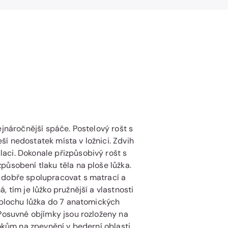
ejnáročnější spáče. Postelový rošt s
í nedostatek místa v ložnici. Zdvih
aci. Dokonale přizpůsobivý rošt s
působení tlaku těla na ploše lůžka.
 dobře spolupracovat s matrací a
 tím je lůžko pružnější a vlastnosti
í plochu lůžka do 7 anatomických
 Posuvné objímky jsou rozloženy na
rokům na zpevnění v bederní oblasti.