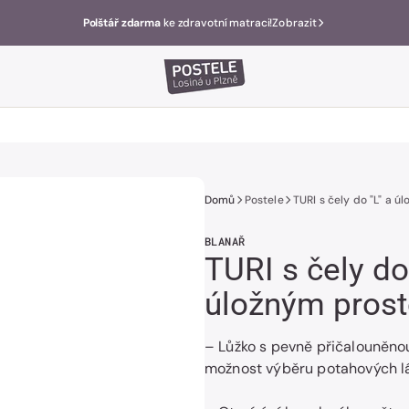
Polštář zdarma
ke zdravotní matraci!
Zobrazit
Domů
Postele
TURI s čely do "L" a 
BLANAŘ
TURI s čely do
úložným pros
– Lůžko s pevně přičalouněno
možnost výběru potahových lá