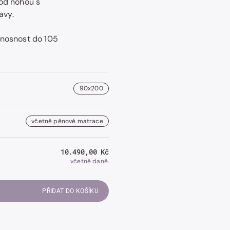
 od nohou s
avy.
 nosnost do 105
Otevřít
obrázek
číslo
2
v
galerii.
90x200
včetně pěnové matrace
Běžná
10.490,00 Kč
cena
včetně daně.
PŘIDAT DO KOŠÍKU