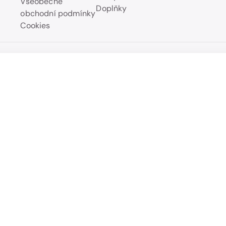
Všeobecné
Doplňky
obchodní podmínky
Cookies
TURI s čely do "L" a úložným prostorem
Přehled