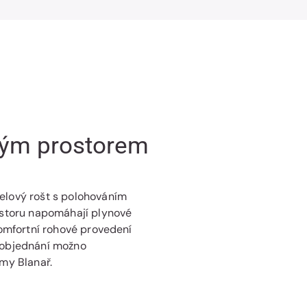
do
do
&quot;L&quot;
&quot;L&quot;
a
a
úložným
úložným
prostorem
prostorem
žným prostorem
elový rošt s polohováním
rostoru napomáhají plynové
komfortní rohové provedení
ři objednání možno
rmy Blanař.