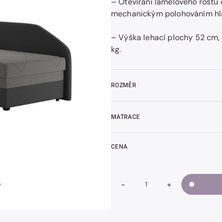
– Otevírání lamelového roštu
mechanickým polohováním hl
– Výška lehací plochy 52 cm,
t
kg.
k
ROZMĚR
MATRACE
CENA
-
+
Snížit
Zvýšit
Množství
množství
množství
TURI
TURI
s
s
čely
čely