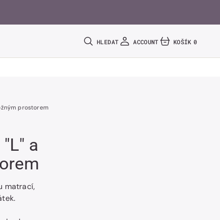
HLEDAT
ACCOUNT
KOŠÍK
0
0
POLOŽEK
úložným prostorem
 "L" a
torem
u matrací,
tek.