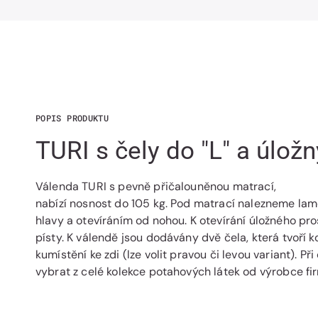
POPIS PRODUKTU
TURI s čely do "L" a úlo
Válenda TURI s pevně přičalouněnou matrací,
nabízí nosnost do 105 kg. Pod matrací nalezneme lam
hlavy a otevíráním od nohou. K otevírání úložného p
písty. K válendě jsou dodávány dvě čela, která tvoří 
kumístění ke zdi (lze volit pravou či levou variant). P
vybrat z celé kolekce potahových látek od výrobce fi