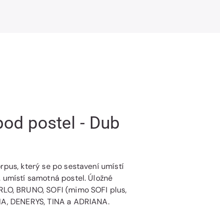
prostor
prostor
Standard
Standard
pod
pod
postel
postel
-
-
Dub
Dub
cink
cink
pod postel - Dub
rpus, který se po sestavení umístí
. umístí samotná postel. Úložné
ARLO, BRUNO, SOFI (mimo SOFI plus,
RIA, DENERYS, TINA a ADRIANA.