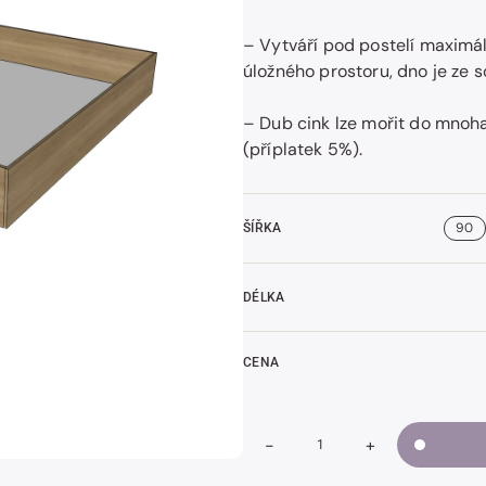
– Vytváří pod postelí maximá
úložného prostoru, dno je ze s
t
k
– Dub cink lze mořit do mnoh
(příplatek 5%).
90
ŠÍŘKA
DÉLKA
CENA
-
+
Snížit
Zvýšit
Množství
množství
množství
Úložný
Úložný