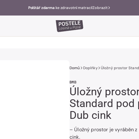
Polštář zdarma
ke zdravotní matraci!
Zobrazit
Domů
Doplňky
Úložný prostor Stand
BMB
Úložný prosto
Standard pod p
Dub cink
– Úložný prostor je vyráběn 
cink.