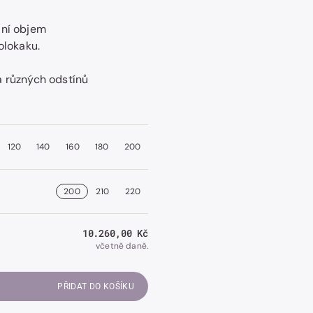
lní objem
olokaku.
a různých odstínů
120
140
160
180
200
200
210
220
Běžná
10.260,00 Kč
cena
včetně daně.
PŘIDAT DO KOŠÍKU