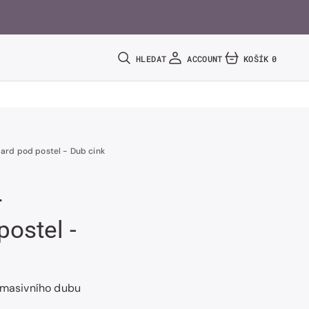
HLEDAT
ACCOUNT
KOŠÍK
0
0
POLOŽEK
ard pod postel - Dub cink
r
ostel -
z masivního dubu