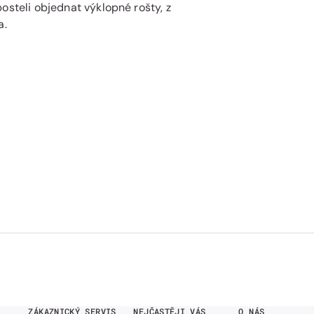
osteli objednat výklopné rošty, z
a.
ZÁKAZNICKÝ SERVIS
NEJČASTĚJI VÁS
O NÁS