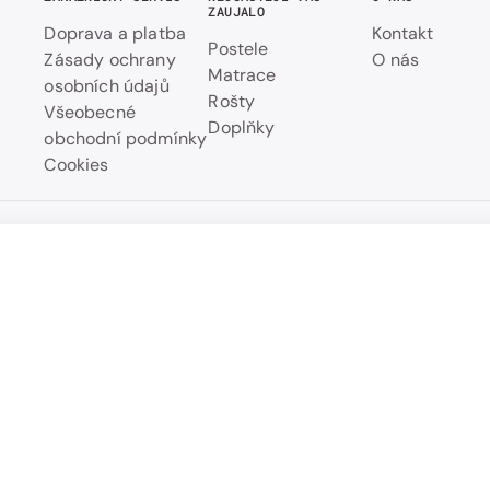
ZAUJALO
Doprava a platba
Kontakt
Postele
Zásady ochrany
O nás
Matrace
osobních údajů
Rošty
Všeobecné
Doplňky
obchodní podmínky
Cookies
Úložný prostor Standard pod postel - Dub cink
Přehled