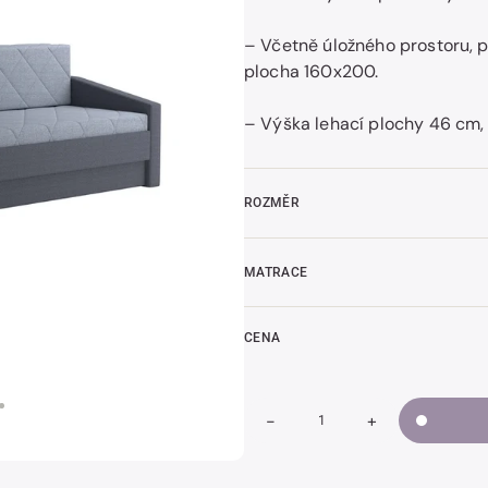
– Včetně úložného prostoru, p
plocha 160x200.
t
k
– Výška lehací plochy 46 cm, 
ROZMĚR
MATRACE
CENA
-
+
Snížit
Zvýšit
Množství
množství
množství
VISION
VISION
rozkládací
rozkládací