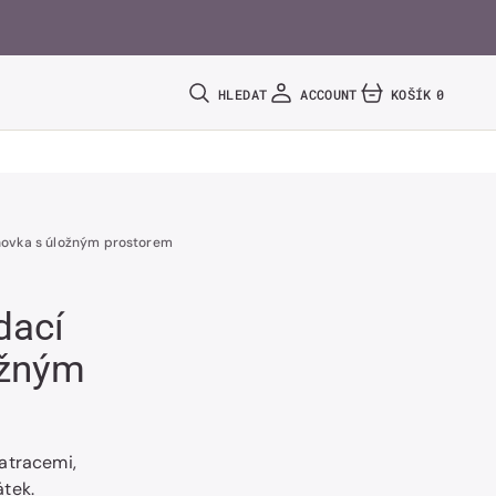
HLEDAT
ACCOUNT
KOŠÍK
0
0
POLOŽEK
hovka s úložným prostorem
dací
ožným
atracemi,
tek.