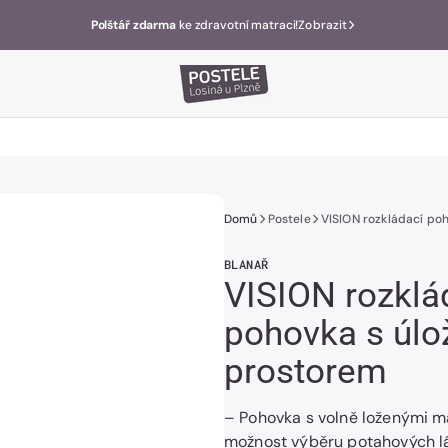
Polštář zdarma
ke zdravotní matraci!
Zobrazit
Domů
Postele
VISION rozkládací po
BLANAŘ
VISION rozklá
pohovka s úl
prostorem
– Pohovka s volně loženými m
možnost výběru potahových lá