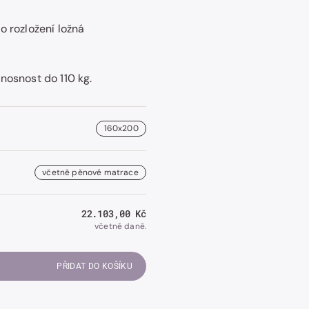
o rozložení ložná
Otevřít
obrázek
nosnost do 110 kg.
číslo
2
v
galerii.
160x200
včetně pěnové matrace
Běžná
22.103,00 Kč
cena
včetně daně.
PŘIDAT DO KOŠÍKU