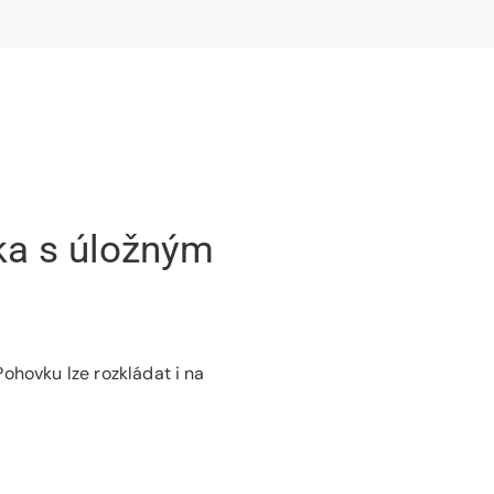
pohovka
pohovka
s
s
úložným
úložným
prostorem
prostorem
ka s úložným
Pohovku lze rozkládat i na