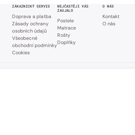
ZÁKAZNICKÝ SERVIS
NEJČASTĚJI VÁS
O NÁS
ZAUJALO
Doprava a platba
Kontakt
Postele
Zásady ochrany
O nás
Matrace
osobních údajů
Rošty
Všeobecné
Doplňky
obchodní podmínky
Cookies
VISION rozkládací pohovka s úložným prostorem
Přehled