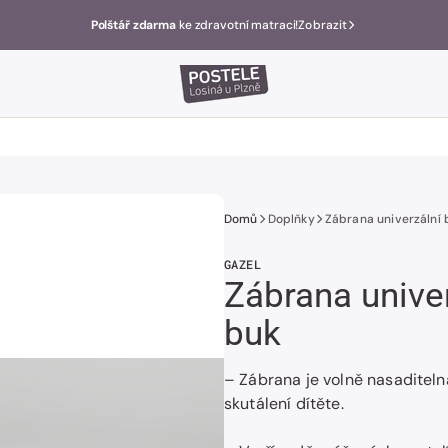
Polštář zdarma
ke zdravotní matraci!
Zobrazit
Domů
Doplňky
Zábrana univerzální 
GAZEL
Zábrana unive
buk
– Zábrana je volně nasaditel
skutálení dítěte.