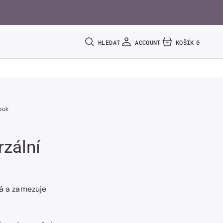
HLEDAT
ACCOUNT
KOŠÍK
0
0
POLOŽEK
buk
rzální
ná a zamezuje