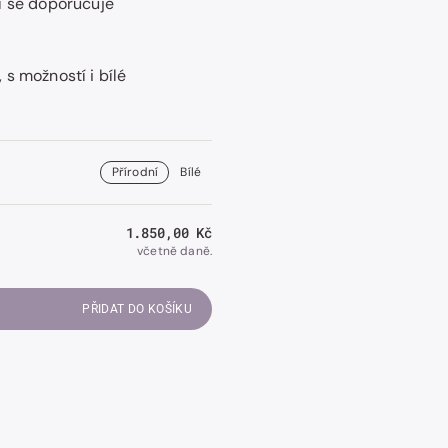
í se doporučuje
s možností i bílé
Otevřít
obrázek
číslo
2
v
galerii.
Přírodní
Bílé
Běžná
1.850,00 Kč
cena
včetně daně.
PŘIDAT DO KOŠÍKU