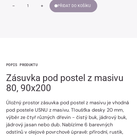
-
+
PŘIDAT DO KOŠÍKU
Snížit
Zvýšit
Množství
množství
množství
Zásuvka
Zásuvka
pod
pod
postel
postel
z
z
masivu
masivu
80,
80,
90x200
90x200
POPIS PRODUKTU
Zásuvka pod postel z masivu
80, 90x200
Úložný prostor zásuvka pod postel z masivu je vhodná
pod postele USNU z masivu. Tloušťka desky 20 mm,
výběr ze čtyř různých dřevin - čistý buk, jádrový buk,
jádrový jasan nebo dub. Nabízíme 6 barevných
odstínů v olejové povrchové úpravě: přírodní, rustik,