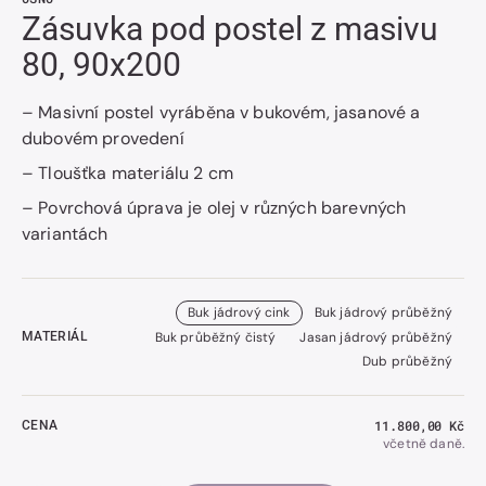
Zásuvka pod postel z masivu
80, 90x200
– Masivní postel vyráběna v bukovém, jasanové a
dubovém provedení
– Tloušťka materiálu 2 cm
– Povrchová úprava je olej v různých barevných
variantách
Buk jádrový cink
Buk jádrový průběžný
Buk průběžný čistý
Jasan jádrový průběžný
MATERIÁL
Dub průběžný
Běžná
11.800,00 Kč
CENA
cena
včetně daně.