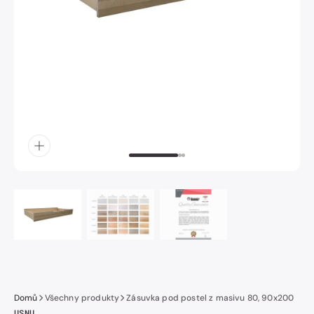
obrázek
číslo
1
v
galerii.
Domů
Všechny produkty
Zásuvka pod postel z masivu 80, 90x200
USNU